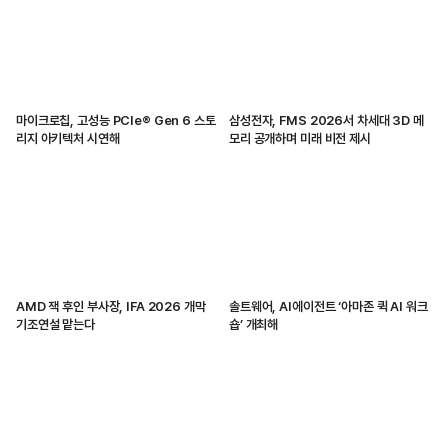
마이크로칩, 고성능 PCIe® Gen 6 스토
삼성전자, FMS 2026서 차세대 3D 메
리지 아키텍처 시연해
모리 공개하며 미래 비전 제시
AMD 잭 후인 부사장, IFA 2026 개막
솔트웨어, AI에이전트 ‘아마존 퀵 AI 워크
기조연설 맡는다
숍’ 개최해