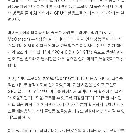
시간을 12ns 미만으로 구현해 PCIe 6.0 규격 대비 약 80% 낮은 지연
성능을 제공한다. 이처럼 초저지연 성능은 고밀도 AI 클러스터 내 데이
터 병목을 줄여 AI 가속기와 GPU의 활용도를 높이는 데 기여한다는 설
명이다.
마이크로칩의 데이터센터 솔루션 사업부 브라이언 맥카슨(Brian
McCarson) 부사장은 "AI 데이터센터는 이제 연산 성능뿐 아니라 시
스템 전반에서 데이터를 얼마나 효율적으로 이동시킬 수 있는지가 핵심
제약 요소가 되고 있다”며, “PCIe 6.0이 64 GT/s 속도로 발전하면서
신호 도달 범위와 지연 시간은 매우 중요한 설계 과제로 부상했다”고 밝
혔다.
이어, “마이크로칩의 XpressConnect 리타이머는 AI 서버의 고성능
핵심 허브로 동작하도록 설계되었으며, 지연 시간을 줄이고 고밀도
GPU 클러스터 간 커넥티비티를 향상시켜 고객이 더욱 확장성 높고 전
력 효율적인 패브릭을 구축할 수 있도록 지원한다”며, “이러한 시스템
레벨 접근 방식은 데이터센터 아키텍트가 충분히 활용되지 못하던 리소
스를 재활용하고 전체 플랫폼 효율성을 대규모 환경에서 향상시킬 수 있
다"고 밝혔다.
XpressConnect 리타이머는 마이크로칩의 데이터센터 포트폴리오를