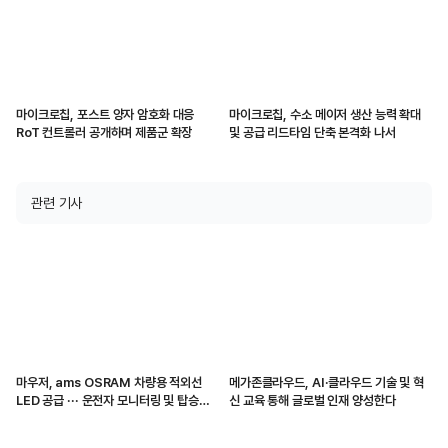
마이크로칩, 포스트 양자 암호화 대응
마이크로칩, 수소 메이저 생산 능력 확대
RoT 컨트롤러 공개하며 제품군 확장
및 공급 리드타임 단축 본격화 나서
관련 기사
마우저, ams OSRAM 차량용 적외선
메가존클라우드, AI·클라우드 기술 및 혁
LED 공급 ··· 운전자 모니터링 및 탑승자
신 교육 통해 글로벌 인재 양성한다
감지 지원