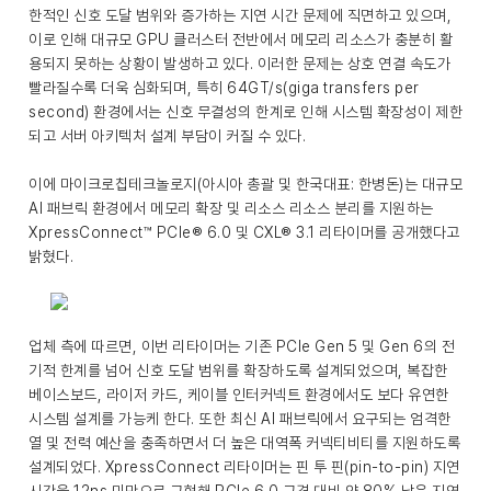
한적인 신호 도달 범위와 증가하는 지연 시간 문제에 직면하고 있으며,
이로 인해 대규모 GPU 클러스터 전반에서 메모리 리소스가 충분히 활
용되지 못하는 상황이 발생하고 있다. 이러한 문제는 상호 연결 속도가
빨라질수록 더욱 심화되며, 특히 64GT/s(giga transfers per
second) 환경에서는 신호 무결성의 한계로 인해 시스템 확장성이 제한
되고 서버 아키텍처 설계 부담이 커질 수 있다.
이에 마이크로칩테크놀로지(아시아 총괄 및 한국대표: 한병돈)는 대규모
AI 패브릭 환경에서 메모리 확장 및 리소스 리소스 분리를 지원하는
XpressConnect™ PCIe® 6.0 및 CXL® 3.1 리타이머를 공개했다고
밝혔다.
업체 측에 따르면, 이번 리타이머는 기존 PCIe Gen 5 및 Gen 6의 전
기적 한계를 넘어 신호 도달 범위를 확장하도록 설계되었으며, 복잡한
베이스보드, 라이저 카드, 케이블 인터커넥트 환경에서도 보다 유연한
시스템 설계를 가능케 한다. 또한 최신 AI 패브릭에서 요구되는 엄격한
열 및 전력 예산을 충족하면서 더 높은 대역폭 커넥티비티를 지원하도록
설계되었다. XpressConnect 리타이머는 핀 투 핀(pin-to-pin) 지연