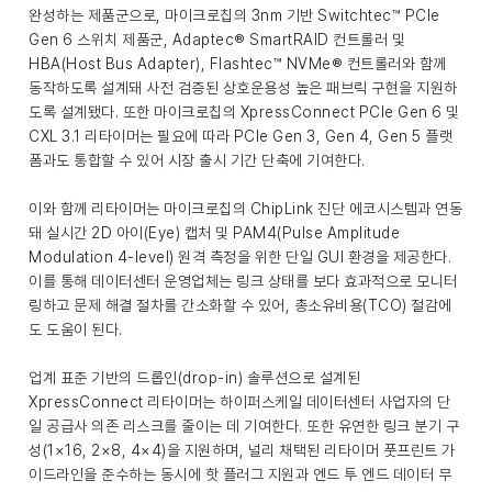
완성하는 제품군으로, 마이크로칩의 3nm 기반 Switchtec™ PCIe
Gen 6 스위치 제품군, Adaptec® SmartRAID 컨트롤러 및
HBA(Host Bus Adapter), Flashtec™ NVMe® 컨트롤러와 함께
동작하도록 설계돼 사전 검증된 상호운용성 높은 패브릭 구현을 지원하
도록 설계됐다. 또한 마이크로칩의 XpressConnect PCIe Gen 6 및
CXL 3.1 리타이머는 필요에 따라 PCIe Gen 3, Gen 4, Gen 5 플랫
폼과도 통합할 수 있어 시장 출시 기간 단축에 기여한다.
이와 함께 리타이머는 마이크로칩의 ChipLink 진단 에코시스템과 연동
돼 실시간 2D 아이(Eye) 캡처 및 PAM4(Pulse Amplitude
Modulation 4-level) 원격 측정을 위한 단일 GUI 환경을 제공한다.
이를 통해 데이터센터 운영업체는 링크 상태를 보다 효과적으로 모니터
링하고 문제 해결 절차를 간소화할 수 있어, 총소유비용(TCO) 절감에
도 도움이 된다.
업계 표준 기반의 드롭인(drop-in) 솔루션으로 설계된
XpressConnect 리타이머는 하이퍼스케일 데이터센터 사업자의 단
일 공급사 의존 리스크를 줄이는 데 기여한다. 또한 유연한 링크 분기 구
성(1×16, 2×8, 4×4)을 지원하며, 널리 채택된 리타이머 풋프린트 가
이드라인을 준수하는 동시에 핫 플러그 지원과 엔드 투 엔드 데이터 무