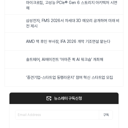
마이크로칩, 고성능 PCIe® Gen 6 스토리지 아키텍처 시연
해
삼성전자, FMS 2026서 차세대 3D 메모리 공개하며 미래 비
전 제시
AMD 잭 후인 부사장, IFA 2026 개막 기조연설 맡는다
솔트웨어, AI에이전트 ‘아마존 퀵 AI 워크숍’ 개최해
‘중견기업-스타트업 동행라운지’ 참여 혁신 스타트업 모집
뉴스레터 구독신청
구독