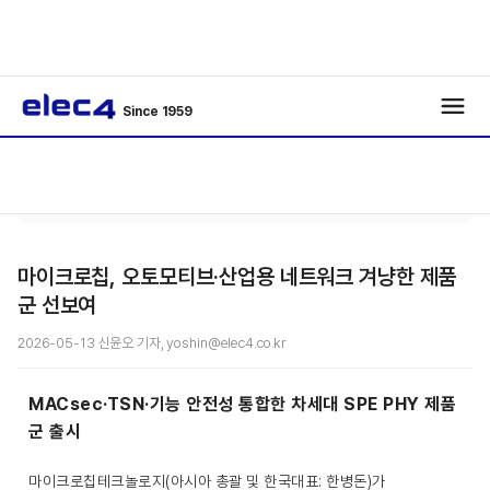
Since 1959
에너
기사보
/
/
지
기
마이크로칩, 오토모티브·산업용 네트워크 겨냥한 제품
군 선보여
2026-05-13 신윤오 기자, yoshin@elec4.co.kr
MACsec·TSN·기능 안전성 통합한 차세대 SPE PHY 제품
군 출시
마이크로칩테크놀로지(아시아 총괄 및 한국대표: 한병돈)가