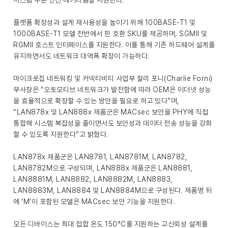
시스템 수준 안전 메커니즘을 지원한다.
플랫폼 확장성과 설계 재사용성을 높이기 위해 100BASE-T1 및
1000BASE-T1 모델 전반에서 핀 호환 SKU를 제공하며, SGMII 및
RGMII 호스트 인터페이스를 지원한다. 이를 통해 기존 하드웨어 설계를
유지하면서도 네트워크 대역폭 확장이 가능하다.
마이크로칩 네트워킹 및 커넥티비티 사업부 찰리 포니(Charlie Forni)
부사장은 “오토모티브 네트워크가 발전함에 따라 OEM은 이더넷 성능
을 효율적으로 확장할 수 있는 방안을 필요로 하고 있다”며,
“LAN878x 및 LAN888x 제품군은 MACsec 보안을 PHY에 직접
통합해 시스템 복잡성을 줄이면서도 보안성과 데이터 전송 성능을 강화
할 수 있도록 지원한다”고 밝혔다.
LAN878x 제품군은 LAN8781, LAN8781M, LAN8782,
LAN8782M으로 구성되며, LAN888x 제품군은 LAN8881,
LAN8881M, LAN8882, LAN8882M, LAN8883,
LAN8883M, LAN8884 및 LAN8884M으로 구성된다. 제품명 뒤
에 ‘M’이 포함된 모델은 MACsec 보안 기능을 지원한다.
모든 디바이스는 최대 접합 온도 150°C를 지원하는 고신뢰성 설계를