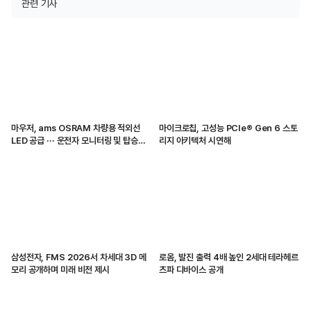
관련 기사
마우저, ams OSRAM 차량용 적외선
마이크로칩, 고성능 PCIe® Gen 6 스토
LED 공급 ··· 운전자 모니터링 및 탑승자
리지 아키텍처 시연해
감지 지원
삼성전자, FMS 2026서 차세대 3D 메
로옴, 발진 출력 4배 높인 2세대 테라헤르
모리 공개하며 미래 비전 제시
츠파 디바이스 공개