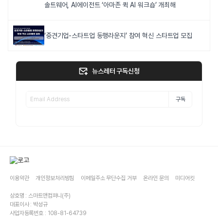
솔트웨어, AI에이전트 ‘아마존 퀵 AI 워크숍’ 개최해
‘중견기업-스타트업 동행라운지’ 참여 혁신 스타트업 모집
뉴스레터 구독신청
구독
이용약관
개인정보처리방침
이메일주소 무단수집 거부
온라인 문의
미디어킷
상호명 : 스마트앤컴퍼니(주)
대표이사 : 박성규
사업자등록번호 : 108-81-64739