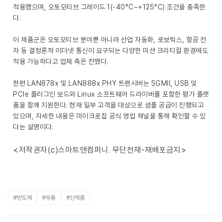
적용했으며, 오토모티브 그레이드 1(-40°C~+125°C) 조건을 충족한
다.
이 제품군은 오토모티브 분야뿐 아니라 산업 자동화, 로보틱스, 항공 전
자 등 결정론적 이더넷 통신이 요구되는 다양한 미션 크리티컬 환경에도
적용 가능하다고 업체 측은 전했다.
한편 LAN878x 및 LAN888x PHY 트랜시버는 SGMII, USB 및
PCIe 플러그인 보드와 Linux 소프트웨어 드라이버를 포함한 평가 플랫
폼을 함께 지원한다. 현재 일부 고객을 대상으로 샘플 공급이 진행되고
있으며, 자세한 내용은 마이크로칩 공식 영업 채널을 통해 확인할 수 있
다는 설명이다.
<저작권자(c)스마트앤컴퍼니. 무단전재-재배포금지>
#반도체
#부품
#신제품