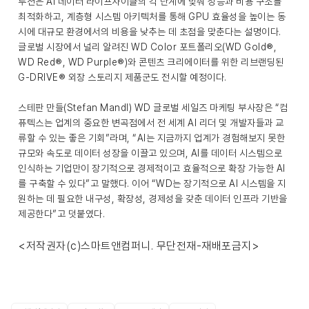
루션은 AI 데이터 라이프사이클의 각 단계에 맞춰 성능과 비용 구조를
최적화하고, 계층형 시스템 아키텍처를 통해 GPU 효율성을 높이는 동
시에 대규모 환경에서의 비용을 낮추는 데 초점을 맞춘다는 설명이다.
글로벌 시장에서 널리 알려진 WD Color 포트폴리오(WD Gold®,
WD Red®, WD Purple®)와 콘텐츠 크리에이터를 위한 리브랜딩된
G-DRIVE® 외장 스토리지 제품군도 전시할 예정이다.
스테판 만들(Stefan Mandl) WD 글로벌 세일즈 마케팅 부사장은 “컴
퓨텍스는 업계의 중요한 변곡점에서 전 세계 AI 리더 및 개발자들과 교
류할 수 있는 좋은 기회”라며, “AI는 지금까지 업계가 경험해보지 못한
규모와 속도로 데이터 성장을 이끌고 있으며, AI를 데이터 시스템으로
인식하는 기업만이 장기적으로 경제적이고 효율적으로 확장 가능한 AI
를 구축할 수 있다”고 말했다. 이어 “WD는 장기적으로 AI 시스템을 지
원하는 데 필요한 내구성, 확장성, 경제성을 갖춘 데이터 인프라 기반을
제공한다”고 덧붙였다.
<저작권자(c)스마트앤컴퍼니. 무단전재-재배포금지>