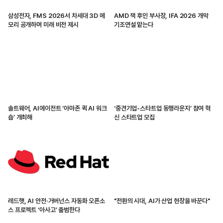
삼성전자, FMS 2026서 차세대 3D 메
AMD 잭 후인 부사장, IFA 2026 개막
모리 공개하며 미래 비전 제시
기조연설 맡는다
솔트웨어, AI에이전트 ‘아마존 퀵 AI 워크
‘중견기업-스타트업 동행라운지’ 참여 혁
숍’ 개최해
신 스타트업 모집
레드햇, AI 안전·거버넌스 자동화 오픈소
"전환의 시대, AI가 산업 현장을 바꾼다"
스 프로젝트 ‘아사고’ 출범한다