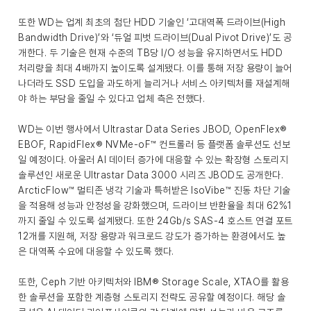
또한 WD는 업계 최초의 첨단 HDD 기술인 ‘고대역폭 드라이브(High
Bandwidth Drive)’와 ‘듀얼 피벗 드라이브(Dual Pivot Drive)’도 공
개한다. 두 기술은 현재 수준의 TB당 I/O 성능을 유지하면서도 HDD
처리량을 최대 4배까지 높이도록 설계됐다. 이를 통해 저장 용량이 늘어
나더라도 SSD 도입을 과도하게 늘리거나 서비스 아키텍처를 재설계해
야 하는 부담을 줄일 수 있다고 업체 측은 전했다.
WD는 이번 행사에서 Ultrastar Data Series JBOD, OpenFlex®
EBOF, RapidFlex® NVMe-oF™ 컨트롤러 등 플랫폼 솔루션도 선보
일 예정이다. 아울러 AI 데이터 증가에 대응할 수 있는 확장형 스토리지
솔루션인 새로운 Ultrastar Data 3000 시리즈 JBOD도 공개한다.
ArcticFlow™ 멀티존 냉각 기술과 특허받은 IsoVibe™ 진동 차단 기술
을 적용해 성능과 안정성을 강화했으며, 드라이브 반환율을 최대 62%1
까지 줄일 수 있도록 설계됐다. 또한 24Gb/s SAS-4 호스트 연결 포트
12개를 지원해, 저장 용량과 워크로드 강도가 증가하는 환경에서도 높
은 대역폭 수요에 대응할 수 있도록 했다.
또한, Ceph 기반 아키텍처와 IBM® Storage Scale, XTAO를 활용
한 솔루션을 포함한 계층형 스토리지 전략도 공유할 예정이다. 해당 솔