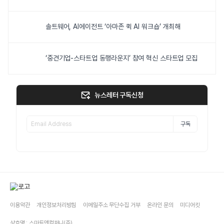
솔트웨어, AI에이전트 ‘아마존 퀵 AI 워크숍’ 개최해
‘중견기업-스타트업 동행라운지’ 참여 혁신 스타트업 모집
뉴스레터 구독신청
구독
이용약관
개인정보처리방침
이메일주소 무단수집 거부
온라인 문의
미디어킷
상호명 : 스마트앤컴퍼니(주)