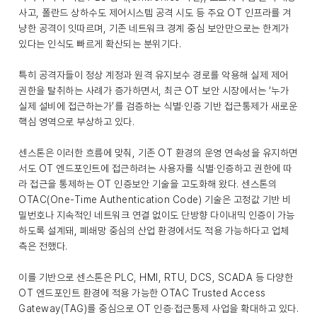
사고, 폴란드 상하수도 제어시스템 공격 시도 등 주요 OT 인프라를 겨
냥한 공격이 잇따르며, 기존 네트워크 경계 중심 보안만으로는 한계가
있다는 인식도 빠르게 확산되는 분위기다.
특히 공격자들이 정상 계정과 원격 유지보수 경로를 악용해 실제 제어
권한을 탈취하는 사례가 증가하면서, 최근 OT 보안 시장에서는 ‘누가
실제 설비에 접근하는가’를 검증하는 식별·인증 기반 접근통제가 새로운
핵심 영역으로 부상하고 있다.
센스톤은 이러한 흐름에 맞춰, 기존 OT 환경의 운영 연속성을 유지하면
서도 OT 엔드포인트에 접근하려는 사용자를 식별·인증하고 권한에 따
라 접근을 통제하는 OT 인증보안 기술을 고도화해 왔다. 센스톤의
OTAC(One-Time Authentication Code) 기술은 고정값 기반 비
밀번호나 지속적인 네트워크 연결 없이도 단방향 다이내믹 인증이 가능
하도록 설계돼, 폐쇄망 중심의 산업 환경에서도 적용 가능하다고 업체
측은 전했다.
이를 기반으로 센스톤은 PLC, HMI, RTU, DCS, SCADA 등 다양한
OT 엔드포인트 환경에 적용 가능한 OTAC Trusted Access
Gateway(TAG)를 중심으로 OT 인증·접근통제 사업을 확대하고 있다.