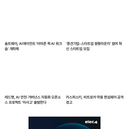
솔트웨어, AI에이전트 ‘아마존 퀵 AI 워크
‘중견기업-스타트업 동행라운지’ 참여 혁
숍’ 개최해
신 스타트업 모집
레드햇, AI 안전·거버넌스 자동화 오픈소
카스퍼스키, 비트로커 악용 랜섬웨어 공격
스 프로젝트 ‘아사고’ 출범한다
경고