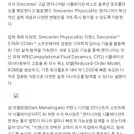
자사 Simcenter 고급 엔지니어링 시뮬레이션·테스트 솔루션 포트폴리
오를 확장한다고 발표했다. Simcenter PhysicsAI는 엔지니어가 혁신
적인 설계 개념과 다양한 변형안을 거의 즉시 평가할 수 있도록 지원한
다.
업체 측에 따르면, Simcenter PhysicsAI는 지멘스 Simcenter™
STAR-CCM+™ 소프트웨어의 검증된 기하학적 딥러닝 기술을 활용해
AI 기반 설계 탐색을 가속한다. 새로 도입된 기능을 통해 엔지니어는 전
산 유체 역학(Computational Fluid Dynamics, CFD) 시뮬레이션
데이터로부터 고효율 AI 차수 축소 모델(Reduced-Order Model,
ROM)을 생성하고, 기존 워크플로우 대비 약 1,000배 빠른 속도와 더
적은 컴퓨팅 자원으로 다양한 설계 시나리오를 탐색할 수 있다는 설명이
다.
샘 마할링엄(Sam Mahalingam) 지멘스 디지털 인더스트리 소프트웨
어 시뮬레이션·HPC·AI 부문 수석 부사장은 “엔지니어링 시뮬레이션의
한계는 물리 법칙이 아니라 얼마나 빠르게 가능성을 탐색할 수 있는지에
달려 있다”며, “지멘스의 전략은 고객이 과거 작업에서 학습하고, 탐색