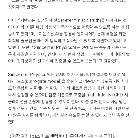
속도를 높이며, AI를 혁신을 위한 방향 제시 엔진으로 활용하도록 돕는
것이다”고 밝혔다.
이어, “지멘스는 결정론적 진실(deterministic truth)을 대체하는 것
이 아니라, 이를 확장 가능하고 즉각적으로 활용할 수 있도록 하는 데 집
중하고 있다”며, “지멘스는 AI를 활용해 엔지니어가 문제 해결을 위한
최적의 솔루션을 빠르게 탐색하고 찾아낼 수 있도록 지원하고 있다”고
말했다. 또한, “Simcenter PhysicsAI는 전례 없는 속도와 지능으로
문제 해결을 지원하며, 엔지니어가 반복 작업과 파편화된 데이터에서 벗
어나 창의성과 혁신 가속에 집중할 수 있도록 돕는다”고 덧붙였다.
Simcenter PhysicsAI는 엔지니어가 시뮬레이션 결과를 토대로 AI
대리 모델(surrogate model)을 훈련하고 검증할 수 있도록 지원한다.
또한 통합된 시뮬레이션 환경 내에서 새로운 형상에 대한 예측을 거의
즉시 실행할 수 있으며, 검증 기준으로 고충실(high-fidelity) CFD 시
뮬레이션을 손쉽게 활용할 수 있도록 한다. 이를 통해 엔지니어링 팀은
설계 검토 시간을 수 분 단위로 대폭 단축하고, 더 적은 컴퓨팅 자원으로
더 많은 설계를 탐색하며, 의사결정 속도를 높일 수 있다고 업체 측은 전
했다.
<저작권자(c)스마트앤컴퍼니. 무단전재-재배포금지>