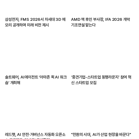
삼성전자, FMS 2026서 차세대 3D 메
AMD 잭 후인 부사장, IFA 2026 개막
모리 공개하며 미래 비전 제시
기조연설 맡는다
솔트웨어, AI에이전트 ‘아마존 퀵 AI 워크
‘중견기업-스타트업 동행라운지’ 참여 혁
숍’ 개최해
신 스타트업 모집
레드햇, AI 안전·거버넌스 자동화 오픈소
"전환의 시대, AI가 산업 현장을 바꾼다"