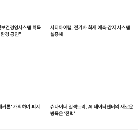
안전보건경영시스템 획득
시티아이랩, 전기차 화재 예측·감지 시스템
 환경 공인"
실증해
봇 해커톤' 개최하며 피지
슈나이더 일렉트릭, AI 데이터센터의 새로운
병목은 ‘전력’