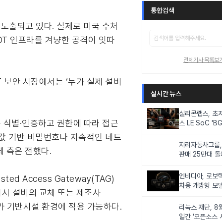
통합검색
접 노출되고 있다. 실제로 미국 수처
요 OT 인프라를 겨냥한 공격이 잇따
전체기사 목록보
 보안 시장에서는 ‘누가 실제 설비
실시간 뉴스
실리콘랩스, 초
 식별·인증하고 권한에 따라 접근
스 LE SoC 'BG
IoT 기기 전력
 고정값 기반 비밀번호나 지속적인 네트
지리자동차그룹,
 측은 전했다.
판매 25만대 돌파
속 증가세
엔비디아, 로보
ed Access Gateway(TAG)
차용 개방형 모델
 레거시 설비의 교체 또는 제조사
슈퍼’ 상업적 이
국가 기반시설 환경에 적용 가능하다.
리눅스 재단, 8
일간 ‘오픈소스 