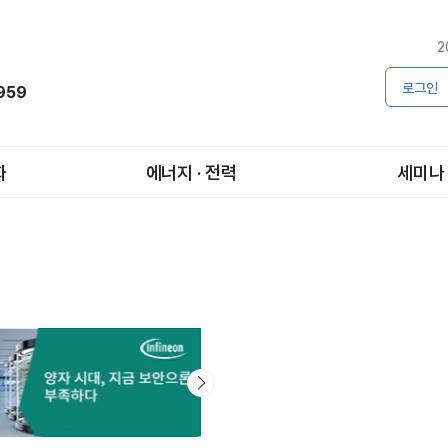
2
로그인
1959
화
에너지 · 전력
세미나