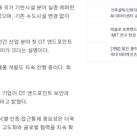
최
해 국가 기반시설 분야 실증 레퍼런
크루셜텍·인화자
있으며, 기존 수도시설 변경 없이
AI 데이터센터 
사업비 5조원 
테솔로 로봇핸드
·MIT 연구 현
며 민간 산업 분야 첫 OT 엔드포인트
로벌 로봇학습 
화
[개발] 발진 출력
의미가 크다는 설명이다.
세대 테라헤르츠
이스
제품 개발도 지속 진행 중이다. 회
는 기업이 OT 엔드포인트 보안과
라고 밝혔다.
 식별·인증·접근통제 중요성은 더욱
술 고도화와 글로벌 협력을 지속 확