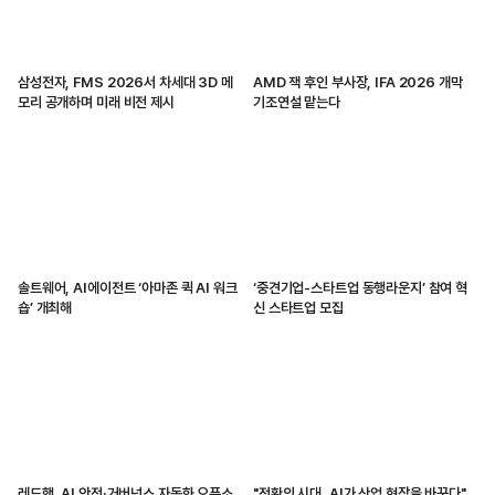
삼성전자, FMS 2026서 차세대 3D 메
AMD 잭 후인 부사장, IFA 2026 개막
모리 공개하며 미래 비전 제시
기조연설 맡는다
솔트웨어, AI에이전트 ‘아마존 퀵 AI 워크
‘중견기업-스타트업 동행라운지’ 참여 혁
숍’ 개최해
신 스타트업 모집
레드햇, AI 안전·거버넌스 자동화 오픈소
"전환의 시대, AI가 산업 현장을 바꾼다"