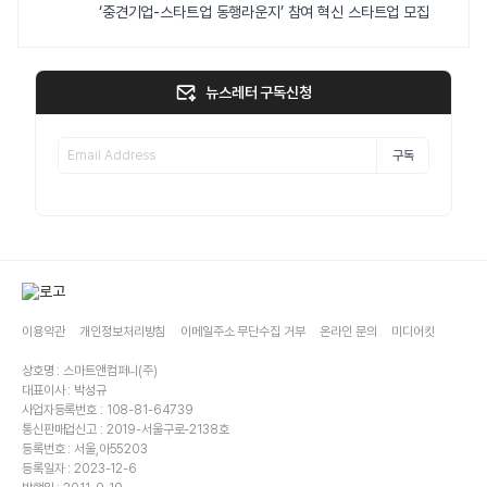
‘중견기업-스타트업 동행라운지’ 참여 혁신 스타트업 모집
뉴스레터 구독신청
구독
이용약관
개인정보처리방침
이메일주소 무단수집 거부
온라인 문의
미디어킷
상호명 : 스마트앤컴퍼니(주)
대표이사 : 박성규
사업자등록번호 : 108-81-64739
통신판매업신고 : 2019-서울구로-2138호
등록번호 : 서울,아55203
등록일자 : 2023-12-6