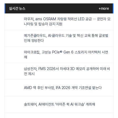
실시간 뉴스
+more
마우저, ams OSRAM 차량용 적외선 LED 공급 ··· 운전자 모
니터링 및 탑승자 감지 지원
메가존클라우드, AI·클라우드 기술 및 혁신 교육 통해 글로벌
인재 양성한다
마이크로칩, 고성능 PCIe® Gen 6 스토리지 아키텍처 시연
해
삼성전자, FMS 2026서 차세대 3D 메모리 공개하며 미래 비
전 제시
AMD 잭 후인 부사장, IFA 2026 개막 기조연설 맡는다
솔트웨어, AI에이전트 ‘아마존 퀵 AI 워크숍’ 개최해