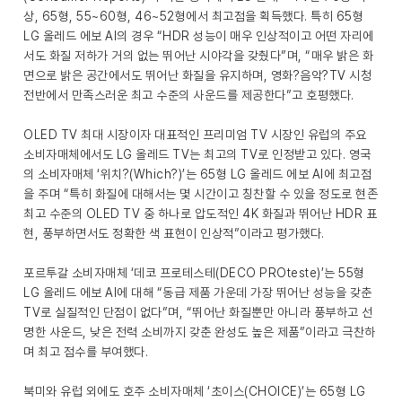
상, 65형, 55~60형, 46~52형에서 최고점을 획득했다. 특히 65형
LG 올레드 에보 AI의 경우 “HDR 성능이 매우 인상적이고 어떤 자리에
서도 화질 저하가 거의 없는 뛰어난 시야각을 갖췄다”며, “매우 밝은 화
면으로 밝은 공간에서도 뛰어난 화질을 유지하며, 영화?음악?TV 시청
전반에서 만족스러운 최고 수준의 사운드를 제공한다”고 호평했다.
OLED TV 최대 시장이자 대표적인 프리미엄 TV 시장인 유럽의 주요
소비자매체에서도 LG 올레드 TV는 최고의 TV로 인정받고 있다. 영국
의 소비자매체 ‘위치?(Which?)’는 65형 LG 올레드 에보 AI에 최고점
을 주며 “특히 화질에 대해서는 몇 시간이고 칭찬할 수 있을 정도로 현존
최고 수준의 OLED TV 중 하나로 압도적인 4K 화질과 뛰어난 HDR 표
현, 풍부하면서도 정확한 색 표현이 인상적”이라고 평가했다.
포르투갈 소비자매체 ‘데코 프로테스테(DECO PROteste)’는 55형
LG 올레드 에보 AI에 대해 “동급 제품 가운데 가장 뛰어난 성능을 갖춘
TV로 실질적인 단점이 없다”며, “뛰어난 화질뿐만 아니라 풍부하고 선
명한 사운드, 낮은 전력 소비까지 갖춘 완성도 높은 제품”이라고 극찬하
며 최고 점수를 부여했다.
북미와 유럽 외에도 호주 소비자매체 ‘초이스(CHOICE)’는 65형 LG