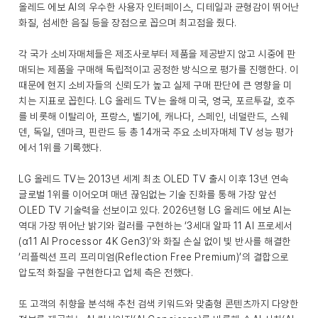
올레드 에보 AI의 우수한 사용자 인터페이스, 디테일과 균형감이 뛰어난
화질, 섬세한 음질 등을 장점으로 꼽으며 최고점을 줬다.
각 국가 소비자매체들은 제조사로부터 제품을 제공받지 않고 시중에 판
매되는 제품을 구매해 독립적이고 공정한 방식으로 평가를 진행한다. 이
때문에 현지 소비자들의 신뢰도가 높고 실제 구매 판단에 큰 영향을 미
치는 지표로 꼽힌다. LG 올레드 TV는 올해 미국, 영국, 포르투갈, 호주
를 비롯해 이탈리아, 프랑스, 벨기에, 캐나다, 스페인, 네덜란드, 스웨
덴, 독일, 덴마크, 핀란드 등 총 14개국 주요 소비자매체 TV 성능 평가
에서 1위를 기록했다.
LG 올레드 TV는 2013년 세계 최초 OLED TV 출시 이후 13년 연속
글로벌 1위를 이어오며 매년 끊임없는 기술 진화를 통해 가장 앞선
OLED TV 기술력을 선보이고 있다. 2026년형 LG 올레드 에보 AI는
역대 가장 뛰어난 밝기와 컬러를 구현하는 ‘3세대 알파 11 AI 프로세서
(α11 AI Processor 4K Gen3)’와 화질 손실 없이 빛 반사를 해결한
‘리플렉션 프리 프리미엄(Reflection Free Premium)’의 결합으로
압도적 화질을 구현한다고 업체 측은 전했다.
또 고객의 취향을 분석해 추천 검색 키워드와 맞춤형 콘텐츠까지 다양한