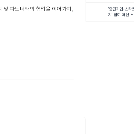
객 및 파트너와의 협업을 이어가며,
‘중견기업-스타
지’ 참여 혁신 