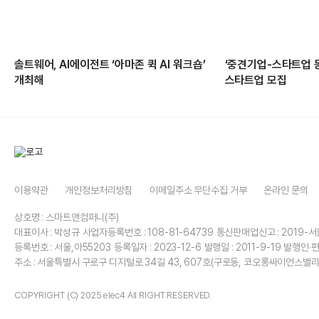
솔트웨어, AI에이전트 ‘아마존 퀵 AI 워크숍’
‘중견기업-스타트업 
개최해
스타트업 모집
이용약관
개인정보처리방침
이메일주소 무단수집 거부
온라인 문의
상호명 : 스마트앤컴퍼니(주)
대표이사 : 박성규
사업자등록번호 : 108-81-64739
통신판매업신고 : 2019-서
등록번호 : 서울,아55203
등록일자 : 2023-12-6
발행일 : 2011-9-19
발행인·편
주소 : 서울특별시 구로구 디지털로 34길 43, 607호(구로동, 코오롱싸이언스밸리
COPYRIGHT (C) 2025 elec4 All RIGHT RESERVED.