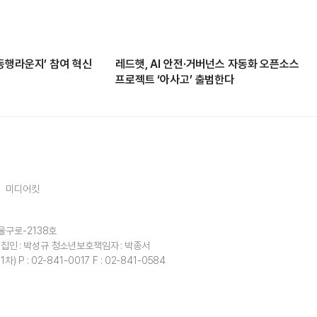
동행라운지’ 참여 혁신
레드햇, AI 안전·거버넌스 자동화 오픈소스
프로젝트 ‘아사고’ 출범한다
미디어킷
울구로-2138호
집인 : 박성규
청소년보호책임자 : 박종서
1차)
P : 02-841-0017
F : 02-841-0584