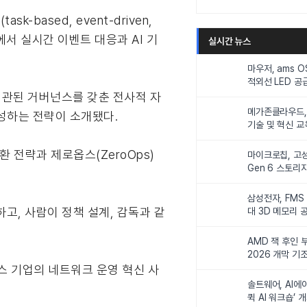
k-based, event-driven,
에서 실시간 이벤트 대응과 AI 기
실시간 뉴스
마우저, ams 
적외선 LED 공급
니터링 및 탑승
일관된 거버넌스를 갖춘 전사적 자
메가존클라우드, 
성하는 전략이 소개됐다.
기술 및 혁신 교
인재 양성한다
환 전략과 제로옵스(ZeroOps)
마이크로칩, 고성
Gen 6 스토리
연해
삼성전자, FMS
고, 사람이 정책 설계, 감독과 같
대 3D 메모리 
비전 제시
AMD 잭 후인 부
2026 개막 기
머스 기업의 네트워크 운영 혁신 사
솔트웨어, AI에
퀵 AI 워크숍’ 