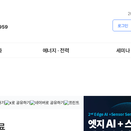
2
로그인
1959
화
에너지 · 전력
세미나
료