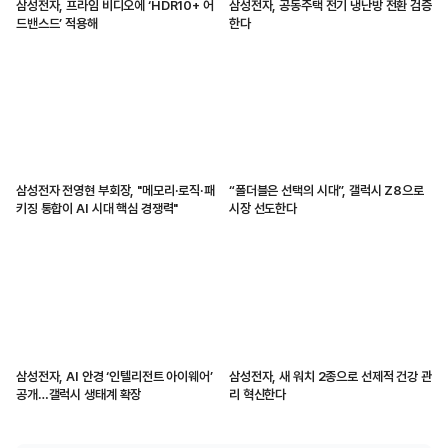
삼성전자, 프라임 비디오에 ‘HDR10+ 어
삼성전자, 공동주택 전기 냉난방 전환 검증
드밴스드’ 적용해
한다
삼성전자 전영현 부회장, "메모리·로직·패
“폴더블은 선택의 시대”, 갤럭시 Z8으로
키징 통합이 AI 시대 핵심 경쟁력"
시장 선도한다
삼성전자, AI 안경 ‘인텔리전트 아이웨어’
삼성전자, 새 워치 2종으로 선제적 건강 관
공개…갤럭시 생태계 확장
리 혁신한다