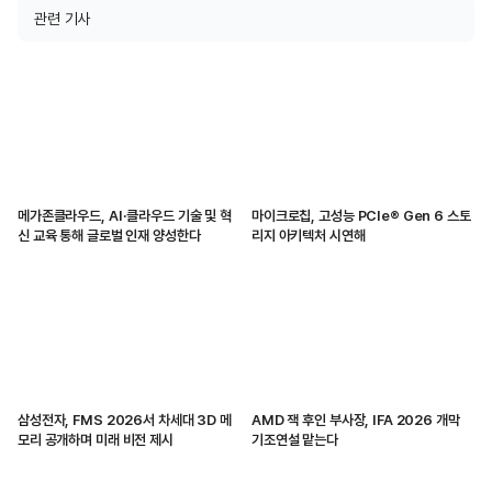
관련 기사
메가존클라우드, AI·클라우드 기술 및 혁
마이크로칩, 고성능 PCIe® Gen 6 스토
신 교육 통해 글로벌 인재 양성한다
리지 아키텍처 시연해
삼성전자, FMS 2026서 차세대 3D 메
AMD 잭 후인 부사장, IFA 2026 개막
모리 공개하며 미래 비전 제시
기조연설 맡는다