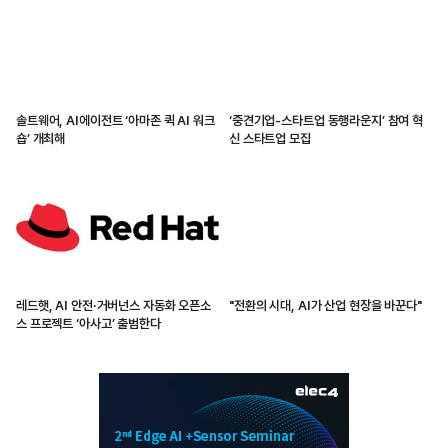
솔트웨어, AI에이전트 ‘아마존 퀵 AI 워크
‘중견기업-스타트업 동행라운지’ 참여 혁
숍’ 개최해
신 스타트업 모집
레드햇, AI 안전·거버넌스 자동화 오픈소
"전환의 시대, AI가 산업 현장을 바꾼다"
스 프로젝트 ‘아사고’ 출범한다