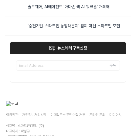
솔트웨어, AI에이전트 ‘아마존 퀵 AI 워크숍’ 개최해
‘중견기업-스타트업 동행라운지’ 참여 혁신 스타트업 모집
뉴스레터 구독신청
구독
이용약관
개인정보처리방침
이메일주소 무단수집 거부
온라인 문의
미디어킷
상호명 : 스마트앤컴퍼니(주)
대표이사 : 박성규