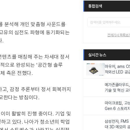
통합검색
터를 분석해 개인 맞춤형 사운드를
 고유의 심전도 파형에 동기화되는
전체기사 목록보
.
실시간 뉴스
 콘텐츠를 매칭해 주는 차세대 정서
기적으로 완성되는 ‘공간형 솔루
마우저, ams 
적외선 LED 공급
체 측은 전했다.
니터링 및 탑승
메가존클라우드, 
하고, 감정 추론부터 정서 회복까지
기술 및 혁신 교
인재 양성한다
도모한다는 방침이다.
마이크로칩, 고성
Gen 6 스토리
이미 활발히 진행 중이다. 기업 및
연해
성하고 있다. 나아가 청소년의 학업
삼성전자, FMS
대 3D 메모리 
속에서 스트레스가 사라지는 실질적