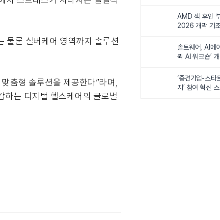
비전 제시
AMD 잭 후인 부
2026 개막 기
는 물론 실버케어 영역까지 솔루션
솔트웨어, AI에
퀵 AI 워크숍’ 
‘중견기업-스타
 맞춤형 솔루션을 제공한다”라며,
지’ 참여 혁신 
체감하는 디지털 헬스케어의 글로벌