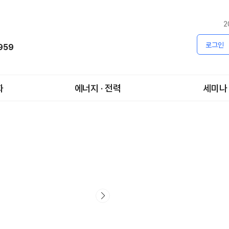
2
로그인
1959
화
에너지 · 전력
세미나