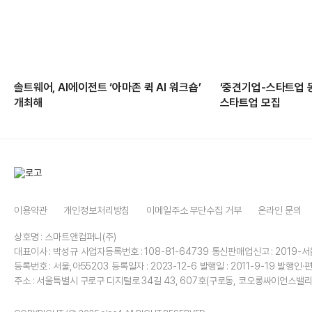
솔트웨어, AI에이전트 ‘아마존 퀵 AI 워크숍’
‘중견기업-스타트업 
개최해
스타트업 모집
이용약관
개인정보처리방침
이메일주소 무단수집 거부
온라인 문의
상호명 : 스마트앤컴퍼니(주)
대표이사 : 박성규
사업자등록번호 : 108-81-64739
통신판매업신고 : 2019-서
등록번호 : 서울,아55203
등록일자 : 2023-12-6
발행일 : 2011-9-19
발행인·편
주소 : 서울특별시 구로구 디지털로 34길 43, 607호(구로동, 코오롱싸이언스밸리