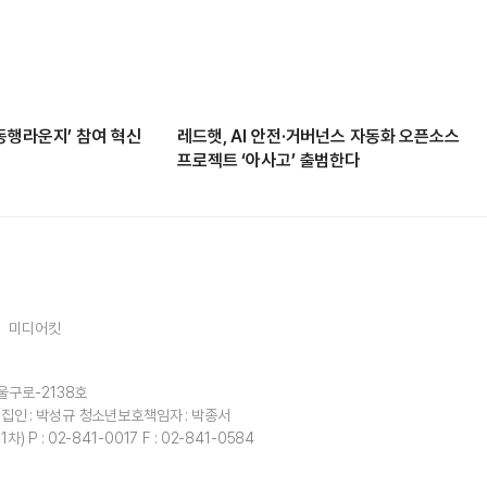
동행라운지’ 참여 혁신
레드햇, AI 안전·거버넌스 자동화 오픈소스
프로젝트 ‘아사고’ 출범한다
미디어킷
울구로-2138호
집인 : 박성규
청소년보호책임자 : 박종서
1차)
P : 02-841-0017
F : 02-841-0584