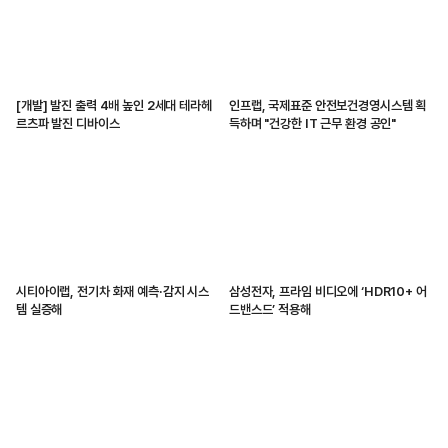
[개발] 발진 출력 4배 높인 2세대 테라헤
인프랩, 국제표준 안전보건경영시스템 획
르츠파 발진 디바이스
득하며 "건강한 IT 근무 환경 공인"
시티아이랩, 전기차 화재 예측·감지 시스
삼성전자, 프라임 비디오에 ‘HDR10+ 어
템 실증해
드밴스드’ 적용해