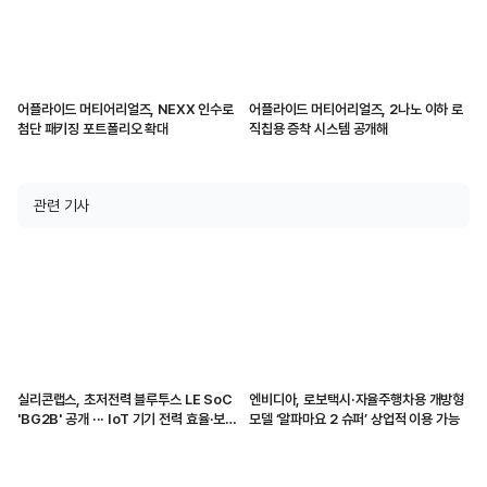
어플라이드 머티어리얼즈, NEXX 인수로
어플라이드 머티어리얼즈, 2나노 이하 로
첨단 패키징 포트폴리오 확대
직칩용 증착 시스템 공개해
관련 기사
실리콘랩스, 초저전력 블루투스 LE SoC
엔비디아, 로보택시·자율주행차용 개방형
'BG2B' 공개 ··· IoT 기기 전력 효율·보안
모델 ‘알파마요 2 슈퍼’ 상업적 이용 가능
강화