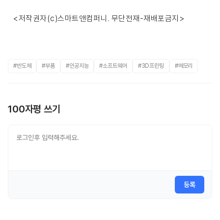
<저작권자(c)스마트앤컴퍼니. 무단전재-재배포금지>
#반도체
#부품
#인공지능
#소프트웨어
#3D프린팅
#메모리
100자평 쓰기
등록