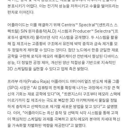
분포시키기 어렵다. 이는 전기적 성능을 저하시키고 수율을 떨어뜨리는
편차로 이어진다.
어플라이드는 이를 해결하기 위해 Centris™ Spectral™(센트리스 스
펙트럴) SiN 원자층증착(ALD) 시스템과 Producer™ Selectra™(프
로듀서 셀렉트라) 몰리브덴 식각 시스템을 공개했다. 두 시스템을 활용
해 칩 제조사는 고종횡비 구조에서 유전체 박막 증착과 금속 제거를 모
두 정밀하게 제어할 수 있다는 것이다. 첨단 노드에서 한층 균일한 재료
공학을 구현해 로직과 메모리 애플리케이션 전반에서 향상된 디바이스
성능, 더 정밀한 공정 제어, 개선된 양산 적합성을 기반으로 지속적인
3D 스케일링을 실현할 수 있다고 업체 측은 밝혔다.
프라부 라자(Prabu Raja) 어플라이드 머티어리얼즈 반도체 제품 그룹
(SPG) 사장은 “AI 컴퓨팅의 한계를 확장해 나가는 과정에서 가장 큰 혁
신의 기회는 재료 공학에 있다”며, “트랜지스터 구조부터 메모리 스택에
이르기까지 칩 제조사는 극도로 복잡한 3D 아키텍처에서 물질을 정밀
하게 증착하고 선택적으로 제거할 새로운 방법을 찾고 있다”고 설명했
다. 이어, “어플라이드는 최신 증착 및 선택적 식각 시스템을 통해 고객
이 핵심적인 스케일링 과제를 극복하고 로직·메모리 분야의 차세대 혁신
을 가속화할 차별화된 역량을 제공한다"고 말했다.