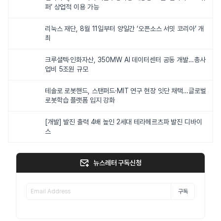
퍼’ 상업적 이용 가능
리눅스 재단, 8월 11일부터 양일간 ‘오픈소스 서밋 코리아’ 개
최
크루셜텍·인화자산, 350MW AI 데이터센터 공동 개발…총사
업비 5조원 규모
테솔로 로봇핸드, 스탠퍼드·MIT 연구 현장 잇단 채택…글로벌
로봇학습 플랫폼 입지 강화
[개발] 발진 출력 4배 높인 2세대 테라헤르츠파 발진 디바이
스
뉴스레터 구독신청
구독