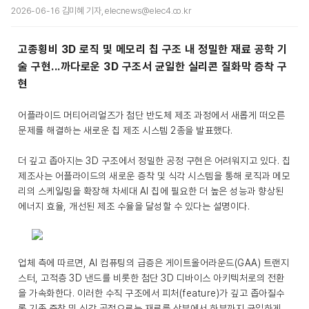
2026-06-16 김미혜 기자, elecnews@elec4.co.kr
고종횡비 3D 로직 및 메모리 칩 구조 내 정밀한 재료 공학 기
술 구현...까다로운 3D 구조서 균일한 실리콘 질화막 증착 구
현
어플라이드 머티어리얼즈가 첨단 반도체 제조 과정에서 새롭게 떠오른
문제를 해결하는 새로운 칩 제조 시스템 2종을 발표했다.
더 깊고 좁아지는 3D 구조에서 정밀한 공정 구현은 어려워지고 있다. 칩
제조사는 어플라이드의 새로운 증착 및 식각 시스템을 통해 로직과 메모
리의 스케일링을 확장해 차세대 AI 칩에 필요한 더 높은 성능과 향상된
에너지 효율, 개선된 제조 수율을 달성할 수 있다는 설명이다.
업체 측에 따르면, AI 컴퓨팅의 급증은 게이트올어라운드(GAA) 트랜지
스터, 고적층 3D 낸드를 비롯한 첨단 3D 디바이스 아키텍처로의 전환
을 가속화한다. 이러한 수직 구조에서 피처(feature)가 깊고 좁아질수
록 기존 증착 및 식각 공정으로는 재료를 상부에서 하부까지 균일하게