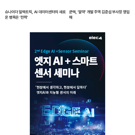
슈나이더 일렉트릭, AI 데이터센터의 새로
쿤텍, ‘알약’ 개발 주역 김준섭 부사장 영입
운 병목은 ‘전력’
해