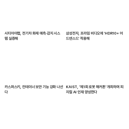
시티아이랩, 전기차 화재 예측·감지 시스
삼성전자, 프라임 비디오에 ‘HDR10+ 어
템 실증해
드밴스드’ 적용해
카스퍼스키, 컨테이너 보안 기능 강화 나선
KAIST, '제1회 로봇 해커톤' 개최하며 피
다
지컬 AI 인재 양성한다