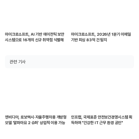
마이크로소프트, AI 기반 에이전틱 보안
마이크로소프트, 2026년 1분기 이메일
시스템으로 16개의 신규 취약점 식별해
기반 피싱 83억 건 탐지
관련 기사
엔비디아, 로보택시·자율주행차용 개방형
인프랩, 국제표준 안전보건경영시스템 획
모델 ‘알파마요 2 슈퍼’ 상업적 이용 가능
득하며 "건강한 IT 근무 환경 공인"