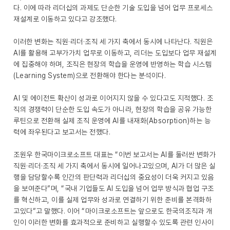
다. 이에 따라 리더십의 과제도 단순한 기술 도입을 넘어 업무 프로세스
재설계로 이동하고 있다고 강조했다.
이러한 변화는 직원·리더·조직 세 가지 축에서 동시에 나타난다. 직원은
AI를 활용해 고부가가치 업무로 이동하고, 리더는 도입보다 업무 재설계
에 집중해야 하며, 조직은 현장의 학습을 운영에 반영하는 학습 시스템
(Learning System)으로 전환해야 한다는 분석이다.
AI 및 에이전트 확산이 성과로 이어지지 않을 수 있다고도 지적했다. 조
직의 경쟁력이 단순한 도입 속도가 아니라, 현장의 학습을 공유 가능한
루틴으로 전환해 실제 조직 운영에 AI를 내재화(Absorption)하는 능
력에 좌우된다고 보고서는 전했다.
조원우 한국마이크로소프트 대표는 “이번 보고서는 AI를 둘러싼 변화가
직원·리더·조직 세 가지 축에서 동시에 일어나고있으며, AI가 더 많은 실
행을 담당할수록 인간의 판단력과 리더십의 중요성이 더욱 커지고 있음
을 보여준다”며, “국내 기업들도 AI 도입을 넘어 업무 방식과 협업 구조
를 혁신하고, 이를 실제 업무와 성과로 연결하기 위한 준비를 본격화하
고있다”고 말했다. 이어 “마이크로소프트는 앞으로도 한국의조직과 개
인이 이러한 변화를 효과적으로 준비하고 실행할수 있도록 관련 인사이