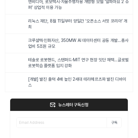
엔비디아, 로보택시·자율주행차용 개방형 모델 ‘알파마요 2 슈
퍼’ 상업적 이용 가능
리눅스 재단, 8월 11일부터 양일간 ‘오픈소스 서밋 코리아’ 개
최
크루셜텍·인화자산, 350MW AI 데이터센터 공동 개발…총사
업비 5조원 규모
테솔로 로봇핸드, 스탠퍼드·MIT 연구 현장 잇단 채택…글로벌
로봇학습 플랫폼 입지 강화
[개발] 발진 출력 4배 높인 2세대 테라헤르츠파 발진 디바이
스
뉴스레터 구독신청
구독