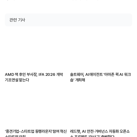
관련 기사
AMD 잭 후인 부사장, IFA 2026 개막
솔트웨어, AI에이전트 ‘아마존 퀵 AI 워크
기조연설 맡는다
숍’ 개최해
‘중견기업-스타트업 동행라운지’참여 혁신
레드햇, AI 안전·거버넌스 자동화 오픈소
스타트업 모집
스 프로젝트 ‘아사고’ 출범한다