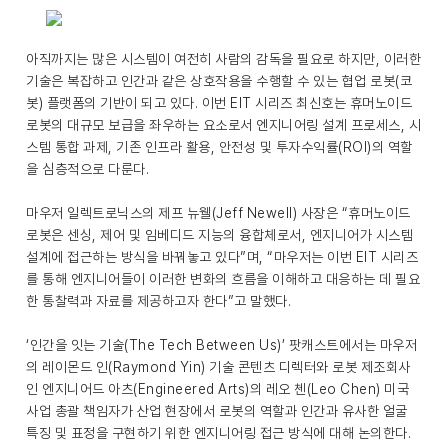
아직까지는 많은 시스템이 여전히 사람의 감독을 필요로 하지만, 이러한
기술은 복잡하고 인간과 같은 상호작용을 수행할 수 있는 협업 로봇(코
봇) 플랫폼의 기반이 되고 있다. 이번 EIT 시리즈 최신호는 휴머노이드
로봇의 대규모 보급을 좌우하는 요소로서 엔지니어링 설계 프로세스, 시
스템 통합 과제, 기존 인프라 활용, 안전성 및 투자수익률(ROI)의 역할
을 심층적으로 다룬다.
마우저 일렉트로닉스의 제프 뉴웰(Jeff Newell) 사장은 “휴머노이드
로봇은 센싱, 제어 및 임베디드 지능의 융합체로서, 엔지니어가 시스템
설계에 접근하는 방식을 바꿔놓고 있다”며, “마우저는 이번 EIT 시리즈
를 통해 엔지니어들이 이러한 변화의 흐름을 이해하고 대응하는 데 필요
한 통찰력과 자료를 제공하고자 한다”고 말했다.
‘인간을 잇는 기술(The Tech Between Us)’ 팟캐스트에서는 마우저
의 레이몬드 인(Raymond Yin) 기술 콘텐츠 디렉터와 로봇 제조회사
인 엔지니어드 아츠(Engineered Arts)의 레오 첸(Leo Chen) 미국
사업 총괄 책임자가 산업 현장에서 로봇의 역할과 인간과 유사한 얼굴
특징 및 표정을 구현하기 위한 엔지니어링 접근 방식에 대해 논의한다.