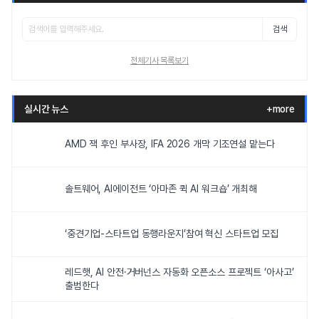
검색
전체기사 목록보기
실시간 뉴스
+more
AMD 잭 후인 부사장, IFA 2026 개막 기조연설 맡는다
솔트웨어, AI에이전트 ‘아마존 퀵 AI 워크숍’ 개최해
‘중견기업-스타트업 동행라운지’참여 혁신 스타트업 모집
레드햇, AI 안전·거버넌스 자동화 오픈소스 프로젝트 ‘아사고’
출범한다