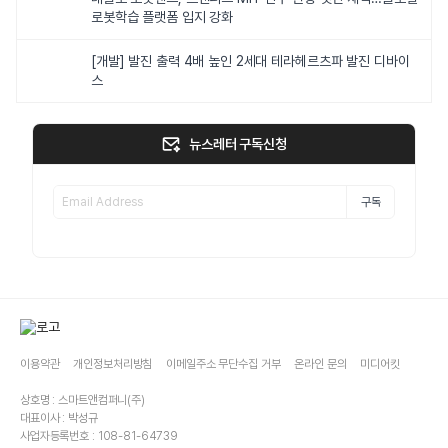
로봇학습 플랫폼 입지 강화
[개발] 발진 출력 4배 높인 2세대 테라헤르츠파 발진 디바이
스
뉴스레터 구독신청
구독
이용약관
개인정보처리방침
이메일주소 무단수집 거부
온라인 문의
미디어킷
상호명 : 스마트앤컴퍼니(주)
대표이사 : 박성규
사업자등록번호 : 108-81-64739