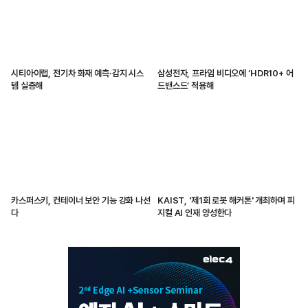
시티아이랩, 전기차 화재 예측·감지 시스
삼성전자, 프라임 비디오에 ‘HDR10+ 어
템 실증해
드밴스드’ 적용해
카스퍼스키, 컨테이너 보안 기능 강화 나선
KAIST, '제1회 로봇 해커톤' 개최하며 피
다
지컬 AI 인재 양성한다