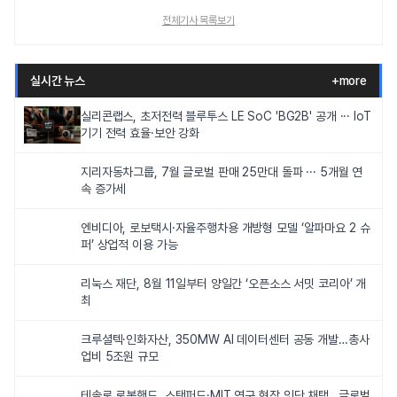
전체기사 목록보기
실시간 뉴스
+more
실리콘랩스, 초저전력 블루투스 LE SoC 'BG2B' 공개 ··· IoT
기기 전력 효율·보안 강화
지리자동차그룹, 7월 글로벌 판매 25만대 돌파 ··· 5개월 연
속 증가세
엔비디아, 로보택시·자율주행차용 개방형 모델 ‘알파마요 2 슈
퍼’ 상업적 이용 가능
리눅스 재단, 8월 11일부터 양일간 ‘오픈소스 서밋 코리아’ 개
최
크루셜텍·인화자산, 350MW AI 데이터센터 공동 개발…총사
업비 5조원 규모
테솔로 로봇핸드, 스탠퍼드·MIT 연구 현장 잇단 채택…글로벌