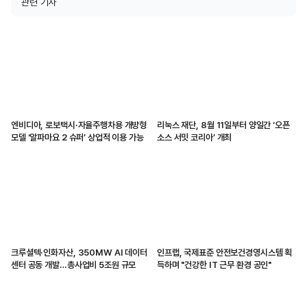
관련 기사
엔비디아, 로보택시·자율주행차용 개방형
리눅스 재단, 8월 11일부터 양일간 ‘오픈
모델 ‘알파마요 2 슈퍼’ 상업적 이용 가능
소스 서밋 코리아’ 개최
크루셜텍·인화자산, 350MW AI 데이터
인프랩, 국제표준 안전보건경영시스템 획
센터 공동 개발…총사업비 5조원 규모
득하며 "건강한 IT 근무 환경 공인"