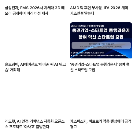
삼성전자, FMS 2026서 차세대 3D 메
AMD 잭 후인 부사장, IFA 2026 개막
모리 공개하며 미래 비전 제시
기조연설 맡는다
솔트웨어, AI에이전트 ‘아마존 퀵 AI 워크
‘중견기업-스타트업 동행라운지’ 참여 혁
숍’ 개최해
신 스타트업 모집
레드햇, AI 안전·거버넌스 자동화 오픈소
카스퍼스키, 비트로커 악용 랜섬웨어 공격
스 프로젝트 ‘아사고’ 출범한다
경고