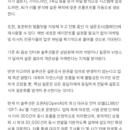
자가 설문지, 가이드라인, FAQ 등을 문서 파일 형식으로 시스템에 업로
드하면, AI가 이를 분석해 설문 목적에 맞춘 프롬프트를 자동으로 생성
한다.
또한, 표준화된 템플릿을 저장해 두고 진행 중인 각 설문조사(캠페인)에
재사용할 수 있다. 매번 새로운 에이전트를 설정할 필요가 없어 마케팅
및 리서치 전문가들의 업무 부담을 획기적으로 줄여줄 것으로 기대된다.
기존 AI 음성 인터뷰 솔루션들은 상담원에 따라 억양이나 질문의 뉘앙스
가 달라져 설문 결과의 객관성을 저해한다는 지적을 받아왔다.
반면 아고라의 솔루션은 설문조사 원문을 임의로 변경하지 않는다고 업
체 측은 밝혔다. 대화의 자연스러운 흐름을 위해 불필요한 어구만 유연
하게 조정할 뿐, 핵심 질문은 모든 응답자에게 동일하게 전달해 설문조
사의 표준화를 엄격히 준수한다는 것이다.
현재 이 솔루션은 오픈AI(OpenAI)의 최신 대규모 언어 모델(LLM)인
‘GPT-4o’를 기반으로 운영된다. 업체 측에 따르면, 시범 운영 단계에
서 이미 300건의 동시 호출을 안정적으로 처리했으며, 본격적인 상용
화 시 최대 30,000건의 동시 연결을 지원하도록 설계돼 압도적인 확장
성을 자랑한다. 이를 통해 대규모 여론 조사를 단 몇 시간 만에 완료할 수