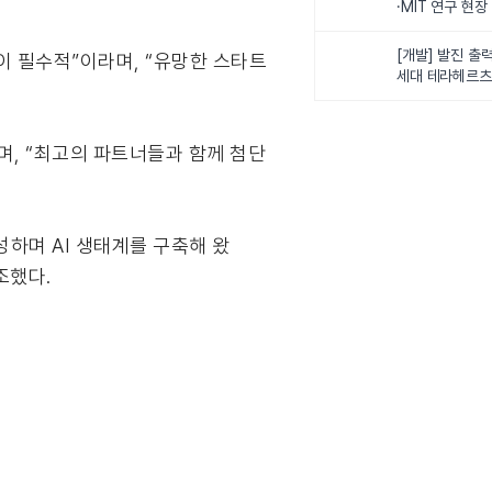
·MIT 연구 현
로벌 로봇학습 
화
[개발] 발진 출력
이 필수적”이라며, “유망한 스타트
세대 테라헤르츠
이스
, “최고의 파트너들과 함께 첨단
성하며 AI 생태계를 구축해 왔
조했다.