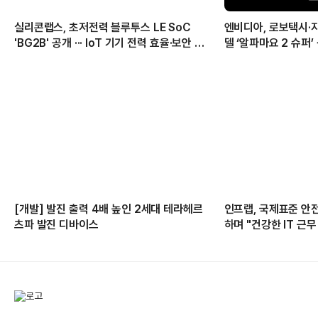
실리콘랩스, 초저전력 블루투스 LE SoC
엔비디아, 로보택시·
'BG2B' 공개 ··· IoT 기기 전력 효율·보안 강
델 ‘알파마요 2 슈퍼
화
[개발] 발진 출력 4배 높인 2세대 테라헤르
인프랩, 국제표준 
츠파 발진 디바이스
하며 "건강한 IT 근무