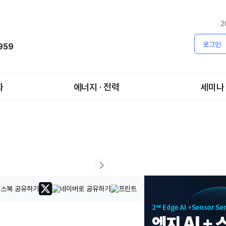
2
로그인
1959
화
에너지 · 전력
세미나