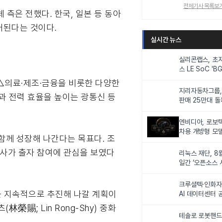
전체기사 목록보
 측은 전했다. 한국, 일본 등 동아
기대된다는 것이다.
실시간 뉴스
실리콘랩스, 초
스 LE SoC 'BG
IoT 기기 전력
체 △의료·제조·금융을 비롯한 다양한
지리자동차그룹,
과 전력 효율을 높이는 광통신 등
판매 25만대 돌파
속 증가세
엔비디아, 로보
차용 개방형 모델
함께 성장해 나간다는 목표다. 조
슈퍼’ 상업적 이
0개사가 출자 참여에 관심을 보였다
리눅스 재단, 8
일간 ‘오픈소스 
최
크루셜텍·인화자
력을 지속적으로 추진해 나갈 계획이
AI 데이터센터 
사업비 5조원 
林榮賜; Lin Rong-Shy) 중화
테솔로 로봇핸드