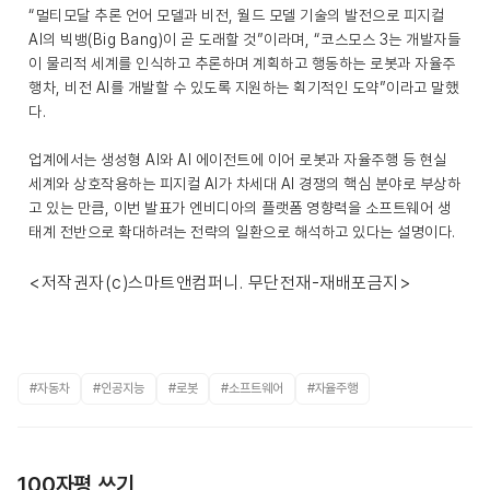
“멀티모달 추론 언어 모델과 비전, 월드 모델 기술의 발전으로 피지컬
AI의 빅뱅(Big Bang)이 곧 도래할 것”이라며, “코스모스 3는 개발자들
이 물리적 세계를 인식하고 추론하며 계획하고 행동하는 로봇과 자율주
행차, 비전 AI를 개발할 수 있도록 지원하는 획기적인 도약”이라고 말했
다.
업계에서는 생성형 AI와 AI 에이전트에 이어 로봇과 자율주행 등 현실
세계와 상호작용하는 피지컬 AI가 차세대 AI 경쟁의 핵심 분야로 부상하
고 있는 만큼, 이번 발표가 엔비디아의 플랫폼 영향력을 소프트웨어 생
태계 전반으로 확대하려는 전략의 일환으로 해석하고 있다는 설명이다.
<저작권자(c)스마트앤컴퍼니. 무단전재-재배포금지>
#자동차
#인공지능
#로봇
#소프트웨어
#자율주행
100자평 쓰기