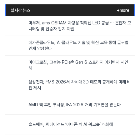
실시간 뉴스
+more
마우저, ams OSRAM 차량용 적외선 LED 공급 ··· 운전자 모
니터링 및 탑승자 감지 지원
메가존클라우드, AI·클라우드 기술 및 혁신 교육 통해 글로벌
인재 양성한다
마이크로칩, 고성능 PCIe® Gen 6 스토리지 아키텍처 시연
해
삼성전자, FMS 2026서 차세대 3D 메모리 공개하며 미래 비
전 제시
AMD 잭 후인 부사장, IFA 2026 개막 기조연설 맡는다
솔트웨어, AI에이전트 ‘아마존 퀵 AI 워크숍’ 개최해