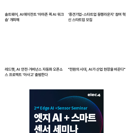
솔트웨어, AI에이전트 ‘아마존 퀵 AI 워크
‘중견기업-스타트업 동행라운지’ 참여 혁
숍’ 개최해
신 스타트업 모집
레드햇, AI 안전·거버넌스 자동화 오픈소
"전환의 시대, AI가 산업 현장을 바꾼다"
스 프로젝트 ‘아사고’ 출범한다