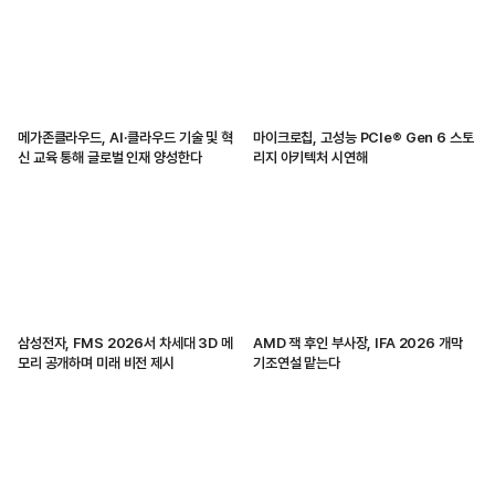
메가존클라우드, AI·클라우드 기술 및 혁
마이크로칩, 고성능 PCIe® Gen 6 스토
신 교육 통해 글로벌 인재 양성한다
리지 아키텍처 시연해
삼성전자, FMS 2026서 차세대 3D 메
AMD 잭 후인 부사장, IFA 2026 개막
모리 공개하며 미래 비전 제시
기조연설 맡는다