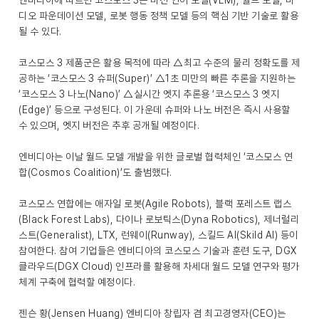
엔비디아에 따르면 코스모스 3는 비전 언어 모델(VLM), 월드 모델, 비
디오 파운데이션 모델, 로봇 행동 정책 모델 등의 핵심 기반 기술로 활용
될 수 있다.
코스모스 3 제품군은 활용 목적에 따라 △최고 수준의 물리 정확도를 제
공하는 ‘코스모스 3 슈퍼(Super)’ △1초 미만의 빠른 추론을 지원하는
‘코스모스 3 나노(Nano)’ △실시간 엣지 추론용 ‘코스모스 3 엣지
(Edge)’ 등으로 구성된다. 이 가운데 슈퍼와 나노 버전은 즉시 사용할
수 있으며, 엣지 버전은 추후 공개될 예정이다.
엔비디아는 이날 월드 모델 개발을 위한 글로벌 협력체인 ‘코스모스 연
합(Cosmos Coalition)’도 출범했다.
코스모스 연합에는 애자일 로봇(Agile Robots), 블랙 포레스트 랩스
(Black Forest Labs), 다이나 로보틱스(Dyna Robotics), 제너럴리
스트(Generalist), LTX, 런웨이(Runway), 스킬드 AI(Skild AI) 등이
참여한다. 참여 기업들은 엔비디아의 코스모스 기술과 훈련 도구, DGX
클라우드(DGX Cloud) 인프라를 활용해 차세대 월드 모델 연구와 평가
체계 구축에 협력할 예정이다.
젠슨 황(Jensen Huang) 엔비디아 창립자 겸 최고경영자(CEO)는