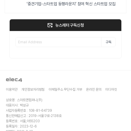
‘중견기업-스타트업 동행라운지’ 참여 혁신 스타트업 모집
뉴스레터 구독신청
구독
이용약관
개인정보처리방침
이메일주소 무단수집 거부
온라인 문의
미디어킷
상호명 : 스마트앤컴퍼니(주)
대표이사 : 박성규
사업자등록번호 : 108-81-64739
통신판매업신고 : 2019-서울구로-2138호
등록번호 : 서울,아55203
등록일자 : 2023-12-6