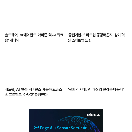
솔트웨어, AI에이전트 ‘아마존 퀵 AI 워크
‘중견기업-스타트업 동행라운지’ 참여 혁
숍’ 개최해
신 스타트업 모집
레드햇, AI 안전·거버넌스 자동화 오픈소
"전환의 시대, AI가 산업 현장을 바꾼다"
스 프로젝트 ‘아사고’ 출범한다