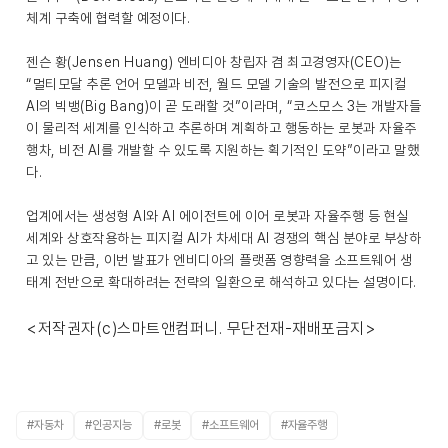
체계 구축에 협력할 예정이다.
젠슨 황(Jensen Huang) 엔비디아 창립자 겸 최고경영자(CEO)는
“멀티모달 추론 언어 모델과 비전, 월드 모델 기술의 발전으로 피지컬
AI의 빅뱅(Big Bang)이 곧 도래할 것”이라며, “코스모스 3는 개발자들
이 물리적 세계를 인식하고 추론하며 계획하고 행동하는 로봇과 자율주
행차, 비전 AI를 개발할 수 있도록 지원하는 획기적인 도약”이라고 말했
다.
업계에서는 생성형 AI와 AI 에이전트에 이어 로봇과 자율주행 등 현실
세계와 상호작용하는 피지컬 AI가 차세대 AI 경쟁의 핵심 분야로 부상하
고 있는 만큼, 이번 발표가 엔비디아의 플랫폼 영향력을 소프트웨어 생
태계 전반으로 확대하려는 전략의 일환으로 해석하고 있다는 설명이다.
<저작권자(c)스마트앤컴퍼니. 무단전재-재배포금지>
#자동차
#인공지능
#로봇
#소프트웨어
#자율주행