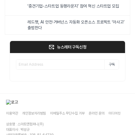
‘중견기업-스타트업 동행라운지’ 참여 혁신 스타트업 모집
레드햇, AI 안전·거버넌스 자동화 오픈소스 프로젝트 ‘아사고’
출범한다
뉴스레터 구독신청
구독
이용약관
개인정보처리방침
이메일주소 무단수집 거부
온라인 문의
미디어킷
상호명 : 스마트앤컴퍼니(주)
대표이사 : 박성규