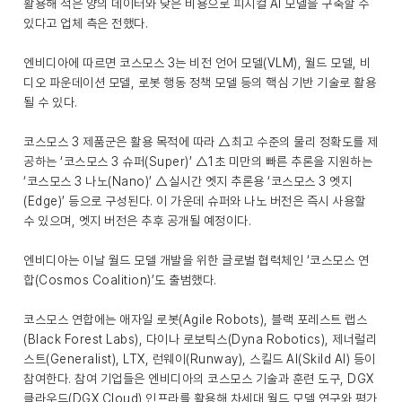
활용해 적은 양의 데이터와 낮은 비용으로 피지컬 AI 모델을 구축할 수
있다고 업체 측은 전했다.
엔비디아에 따르면 코스모스 3는 비전 언어 모델(VLM), 월드 모델, 비
디오 파운데이션 모델, 로봇 행동 정책 모델 등의 핵심 기반 기술로 활용
될 수 있다.
코스모스 3 제품군은 활용 목적에 따라 △최고 수준의 물리 정확도를 제
공하는 ‘코스모스 3 슈퍼(Super)’ △1초 미만의 빠른 추론을 지원하는
‘코스모스 3 나노(Nano)’ △실시간 엣지 추론용 ‘코스모스 3 엣지
(Edge)’ 등으로 구성된다. 이 가운데 슈퍼와 나노 버전은 즉시 사용할
수 있으며, 엣지 버전은 추후 공개될 예정이다.
엔비디아는 이날 월드 모델 개발을 위한 글로벌 협력체인 ‘코스모스 연
합(Cosmos Coalition)’도 출범했다.
코스모스 연합에는 애자일 로봇(Agile Robots), 블랙 포레스트 랩스
(Black Forest Labs), 다이나 로보틱스(Dyna Robotics), 제너럴리
스트(Generalist), LTX, 런웨이(Runway), 스킬드 AI(Skild AI) 등이
참여한다. 참여 기업들은 엔비디아의 코스모스 기술과 훈련 도구, DGX
클라우드(DGX Cloud) 인프라를 활용해 차세대 월드 모델 연구와 평가