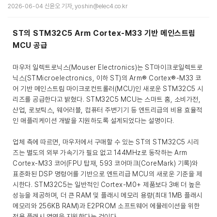
2026-06-04 신윤오 기자, yoshin@elec4.co.kr
ST의 STM32C5 Arm Cortex-M33 기반 메인스트림
MCU 공급
마우저 일렉트로닉스(Mouser Electronics)는 ST마이크로일렉트로
닉스(STMicroelectronics, 이하 ST)의 Arm® Cortex®-M33 코
어 기반 메인스트림 마이크로컨트롤러(MCU)인 새로운 STM32C5 시
리즈를 공급한다고 밝혔다. STM32C5 MCU는 스마트 홈, 소비가전,
산업, 로보틱스, 웨어러블, 컴퓨터 주변기기 등 엔트리급의 비용 효율적
인 애플리케이션 개발을 지원하도록 설계되었다는 설명이다.
업체 측에 따르면, 마우저에서 구매할 수 있는 ST의 STM32C5 시리
즈는 별도의 외부 가속기가 필요 없고 144MHz로 동작하는 Arm
Cortex-M33 코어(FPU 탑재, 593 코어마크(CoreMark) 기록)와
표준화된 DSP 명령어를 기반으로 엔트리급 MCU의 새로운 기준을 제
시한다. STM32C5는 일반적인 Cortex-M0+ 제품보다 3배 더 높은
성능을 제공하며, 더 큰 RAM 및 플래시 메모리 용량(최대 1MB 플래시
메모리와 256KB RAM)과 E2PROM 소프트웨어 에뮬레이션을 위한
전용 플래시 영역을 지원한다는 것이다.