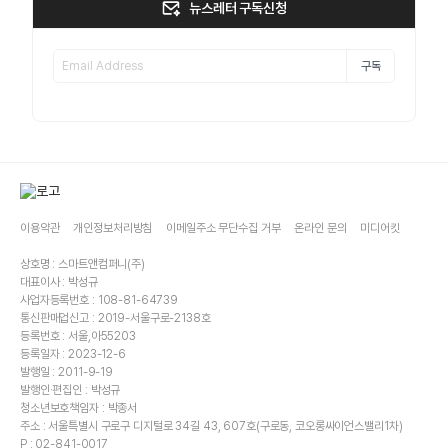
뉴스레터 구독신청
구독
이용약관
개인정보처리방침
이메일주소 무단수집 거부
온라인 문의
미디어킷
상호명 : 스마트앤컴퍼니(주)
대표이사 : 박성규
사업자등록번호 : 108-81-64739
통신판매업신고 : 2019-서울구로-2138호
등록번호 : 서울,아55203
등록일자 : 2023-12-6
발행일 : 2011-9-19
발행인·편집인 : 박성규
청소년보호책임자 : 박종서
주소 : 서울특별시 구로구 디지털로 34길 43, 607호(구로동, 코오롱싸이언스밸리1차)
P : 02-841-0017