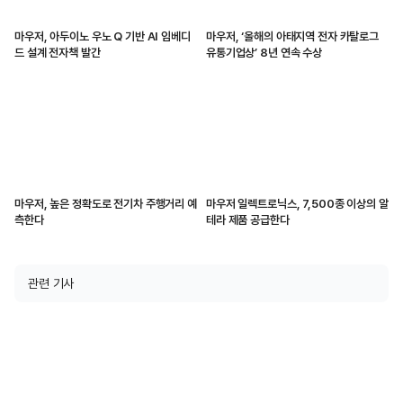
마우저, 아두이노 우노 Q 기반 AI 임베디
마우저, ‘올해의 아태지역 전자 카탈로그
드 설계 전자책 발간
유통기업상’ 8년 연속 수상
마우저, 높은 정확도로 전기차 주행거리 예
마우저 일렉트로닉스, 7,500종 이상의 알
측한다
테라 제품 공급한다
관련 기사