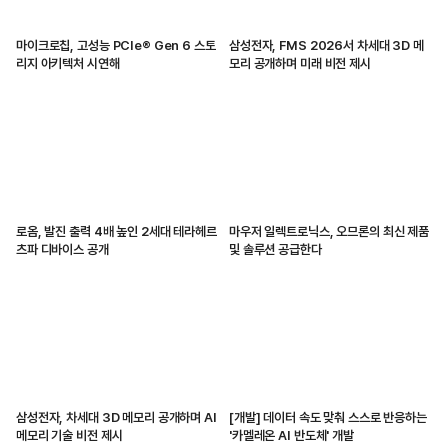
마이크로칩, 고성능 PCIe® Gen 6 스토
삼성전자, FMS 2026서 차세대 3D 메
리지 아키텍처 시연해
모리 공개하며 미래 비전 제시
로옴, 발진 출력 4배 높인 2세대 테라헤르
마우저 일렉트로닉스, 오므론의 최신 제품
츠파 디바이스 공개
및 솔루션 공급한다
삼성전자, 차세대 3D 메모리 공개하며 AI
[개발] 데이터 속도 맞춰 스스로 반응하는
메모리 기술 비전 제시
'카멜레온 AI 반도체' 개발