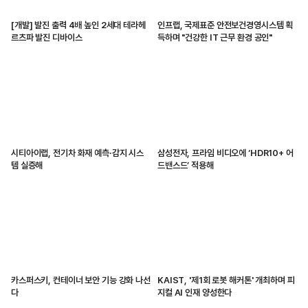
[개발] 발진 출력 4배 높인 2세대 테라헤
인프랩, 국제표준 안전보건경영시스템 획
르츠파 발진 디바이스
득하며 "건강한 IT 근무 환경 공인"
시티아이랩, 전기차 화재 예측·감지 시스
삼성전자, 프라임 비디오에 ‘HDR10+ 어
템 실증해
드밴스드’ 적용해
카스퍼스키, 컨테이너 보안 기능 강화 나선
KAIST, '제1회 로봇 해커톤' 개최하며 피
다
지컬 AI 인재 양성한다