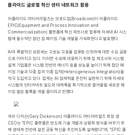
플라이드 글로벌 혁신 센터 네트워크 활용
어플라이드 머티어리얼즈는 브로드컴(Broadcom)이 어플라이드
EPIC(Equipment and Process Innovation and
Commercialization) 플랫폼에 혁신 파트너로 합류해 차세대 AI 시스
템에 필수적인 첨단 칩 패키징 기술 개발을 가속화한다고 발표했다.
AI의 폭발적인 성장세는 고성능·고효율 컴퓨팅 인프라에 대한 수요 급증
으로 이어지고 있다. 이러한 수요에 대응하기 위해 칩 제조사와 시스템
설계 기업들은 시스템 전반의 에너지 효율 성능을 높이기 위해 첨단 패
키징 기술과 다중 칩의 이종 집적(Heterogeneous Integration)을
적극 도입하고 있다. 업계는 AI 잠재력을 온전히 실현하기 위해 차세대
시스템의 인터커넥트 밀도와 대역폭을 획기적으로 끌어올릴 새로운 패
키징 빌딩 블록을 개발 중이라고 전했다.
게리 디커슨(Gary Dickerson) 어플라이드 머티어리얼즈 회장 겸
CEO는 "EPIC 플랫폼은 반도체 기술 개발과 상용화 방식을 바꾸기 위
해 생태계 전반에 걸친 공동 혁신을 추진하도록 설계됐다"며, "EPIC 플