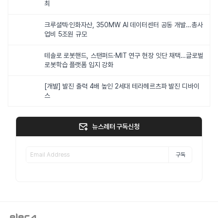
최
크루셜텍·인화자산, 350MW AI 데이터센터 공동 개발…총사
업비 5조원 규모
테솔로 로봇핸드, 스탠퍼드·MIT 연구 현장 잇단 채택…글로벌
로봇학습 플랫폼 입지 강화
[개발] 발진 출력 4배 높인 2세대 테라헤르츠파 발진 디바이
스
뉴스레터 구독신청
구독