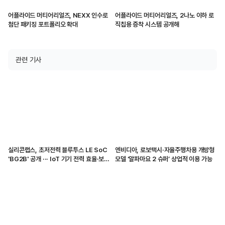
어플라이드 머티어리얼즈, NEXX 인수로
어플라이드 머티어리얼즈, 2나노 이하 로
첨단 패키징 포트폴리오 확대
직칩용 증착 시스템 공개해
관련 기사
실리콘랩스, 초저전력 블루투스 LE SoC
엔비디아, 로보택시·자율주행차용 개방형
'BG2B' 공개 ··· IoT 기기 전력 효율·보안
모델 ‘알파마요 2 슈퍼’ 상업적 이용 가능
강화