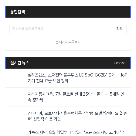
통합검색
검색
전체기사 목록보기
실시간 뉴스
+more
실리콘랩스, 초저전력 블루투스 LE SoC 'BG2B' 공개 ··· IoT
기기 전력 효율·보안 강화
지리자동차그룹, 7월 글로벌 판매 25만대 돌파 ··· 5개월 연
속 증가세
엔비디아, 로보택시·자율주행차용 개방형 모델 ‘알파마요 2 슈
퍼’ 상업적 이용 가능
리눅스 재단, 8월 11일부터 양일간 ‘오픈소스 서밋 코리아’ 개