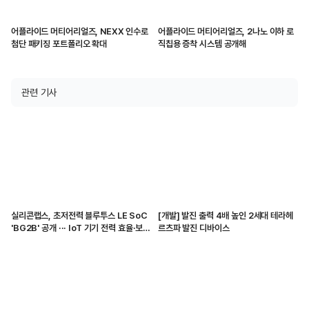
어플라이드 머티어리얼즈, NEXX 인수로
어플라이드 머티어리얼즈, 2나노 이하 로
첨단 패키징 포트폴리오 확대
직칩용 증착 시스템 공개해
관련 기사
실리콘랩스, 초저전력 블루투스 LE SoC
[개발] 발진 출력 4배 높인 2세대 테라헤
'BG2B' 공개 ··· IoT 기기 전력 효율·보안
르츠파 발진 디바이스
강화