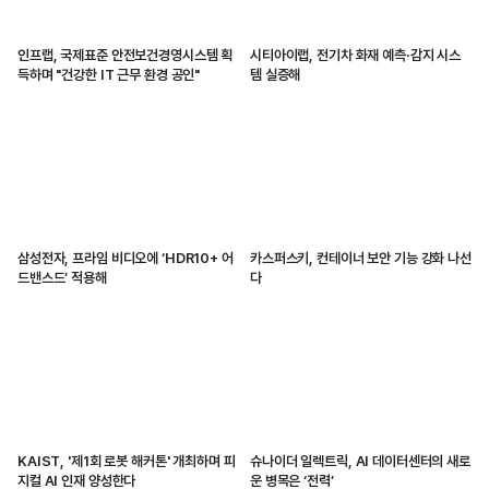
인프랩, 국제표준 안전보건경영시스템 획
시티아이랩, 전기차 화재 예측·감지 시스
득하며 "건강한 IT 근무 환경 공인"
템 실증해
삼성전자, 프라임 비디오에 ‘HDR10+ 어
카스퍼스키, 컨테이너 보안 기능 강화 나선
드밴스드’ 적용해
다
KAIST, '제1회 로봇 해커톤' 개최하며 피
슈나이더 일렉트릭, AI 데이터센터의 새로
지컬 AI 인재 양성한다
운 병목은 ‘전력’