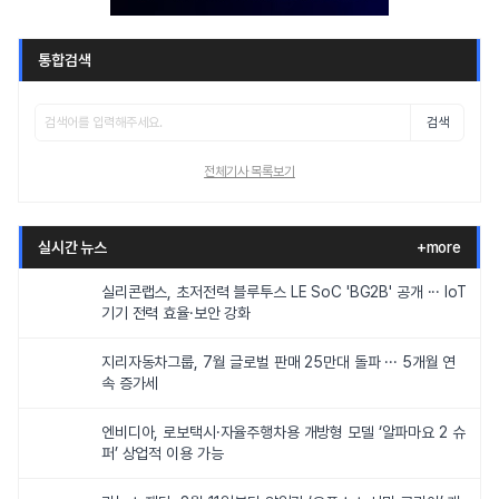
통합검색
검색
전체기사 목록보기
실시간 뉴스
+more
실리콘랩스, 초저전력 블루투스 LE SoC 'BG2B' 공개 ··· IoT
기기 전력 효율·보안 강화
지리자동차그룹, 7월 글로벌 판매 25만대 돌파 ··· 5개월 연
속 증가세
엔비디아, 로보택시·자율주행차용 개방형 모델 ‘알파마요 2 슈
퍼’ 상업적 이용 가능