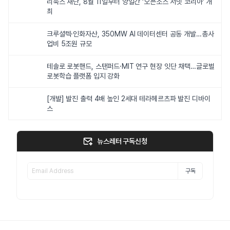
리눅스 재단, 8월 11일부터 양일간 ‘오픈소스 서밋 코리아’ 개
최
크루셜텍·인화자산, 350MW AI 데이터센터 공동 개발…총사
업비 5조원 규모
테솔로 로봇핸드, 스탠퍼드·MIT 연구 현장 잇단 채택…글로벌
로봇학습 플랫폼 입지 강화
[개발] 발진 출력 4배 높인 2세대 테라헤르츠파 발진 디바이
스
뉴스레터 구독신청
구독