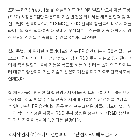
프라부 라자(Prabu Raja) 어플라이드 머티어리얼즈 반도체 제품 그룹
(SPG) 사장은 “첨단 파운드리 기술 발전을 위해서는 새로운 협력 및 혁
신 모델이 필요하다”며, “TSMC는 EPIC 센터의 창립 파트너로서 어플
라이드의 혁신 팀과 차세대 장비에 우선적으로 접근해 기술 개발에서 양
산으로의 전환을 가속화할 수 있을 것”이라고 전했다.
실리콘밸리에 위치한 어플라이드의 신규 EPIC 센터는 약 50억 달러 규
모로 미국 내 역대 최대 첨단 반도체 장비 R&D 투자 시설로 평가된다고
업체 측은 밝혔다. 올해 가동을 목표로 하는 이 센터는 초기 연구 단계부
터 대규모 양산까지 혁신 기술의 상용화 기간을 획기적으로 단축하도록
설계됐다.
칩 제조사들은 안전한 협업 환경에서 어플라이드의 R&D 포트폴리오에
조기 접근하고 학습 주기를 단축해 차세대 기술의 양산 전환을 앞당길
수 있다. 또한 EPIC 센터의 공동 혁신 프로그램은 어플라이드에 멀티 노
드 관점의 가시성을 제공해 R&D 투자 방향을 정교화하고 R&D 생산성
과 가치 창출을 동시에 높인다는 설명이다.
<저작권자(c)스마트앤컴퍼니. 무단전재-재배포금지>