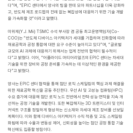
다”며, “EPIC 센터에서 양사의 팀을 한데 모아 파트너십을 더욱 강화하
고, 반도체 제조 로드맵의 전례 없는 복잡성에 대응하기 위한 기술 개발
을 가속화할 것”이라고 말했다.
미위제(Y.J. Mii) TSMC 수석 부사장 겸 공동 최고운영책임자(Co-
COO)는 “반도체 디바이스 아키텍처가 세대를 거듭하며 진화함에 따라
재료공학과 공정 통합에 대한 요구 수준이 높아지고 있다”며, “글로벌
규모의 AI 과제에 대응하기 위해서는 업계 전반의 협력이 필수적이
다”고 밝혔다. 이어, “어플라이드 머티어리얼즈의 EPIC 센터는 차세대
기술을 위한 장비와 공정 준비를 가속하는 데 이상적인 환경을 제공한
다”고 밝혔다.
양사는 EPIC 센터 협력을 통해 첨단 로직 스케일링의 핵심 과제 해결을
위한 재료공학 혁신을 공동 추진한다. 우선 AI 및 고성능 컴퓨팅(HPC)
수요 증가에 대응해 첨단 로직 노드 전반에서 전력·성능·면적을 지속 개
선하는 공정 기술을 개발한다. 또한 복잡해지는 3D 트랜지스터 및 인터
커넥트 구조를 정밀하게 형성하는 신소재와 차세대 제조 장비를 선보일
계획이다. 이와 함께 디바이스 아키텍처가 수직 적층 및 고도 스케일링
화됨에 따라 수율과 변동성 제어, 신뢰성을 높이는 첨단 공정 통합 기술
혁신에도 집중할 방침이다.