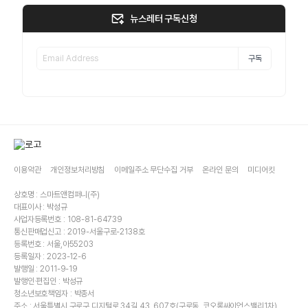
뉴스레터 구독신청
구독
이용약관
개인정보처리방침
이메일주소 무단수집 거부
온라인 문의
미디어킷
상호명 : 스마트앤컴퍼니(주)
대표이사 : 박성규
사업자등록번호 : 108-81-64739
통신판매업신고 : 2019-서울구로-2138호
등록번호 : 서울,아55203
등록일자 : 2023-12-6
발행일 : 2011-9-19
발행인·편집인 : 박성규
청소년보호책임자 : 박종서
주소 : 서울특별시 구로구 디지털로 34길 43, 607호(구로동, 코오롱싸이언스밸리1차)