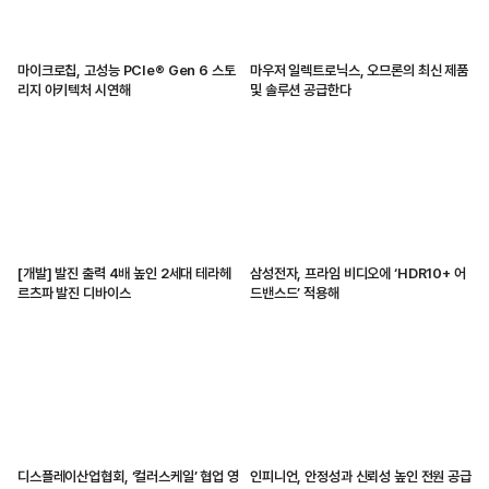
마이크로칩, 고성능 PCIe® Gen 6 스토
마우저 일렉트로닉스, 오므론의 최신 제품
리지 아키텍처 시연해
및 솔루션 공급한다
[개발] 발진 출력 4배 높인 2세대 테라헤
삼성전자, 프라임 비디오에 ‘HDR10+ 어
르츠파 발진 디바이스
드밴스드’ 적용해
디스플레이산업협회, ‘컬러스케일’ 협업 영
인피니언, 안정성과 신뢰성 높인 전원 공급