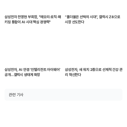
삼성전자 전영현 부회장, "메모리·로직·패
“폴더블은 선택의 시대”, 갤럭시 Z8으로
키징 통합이 AI 시대 핵심 경쟁력"
시장 선도한다
삼성전자, AI 안경 ‘인텔리전트 아이웨어’
삼성전자, 새 워치 2종으로 선제적 건강 관
공개…갤럭시 생태계 확장
리 혁신한다
관련 기사