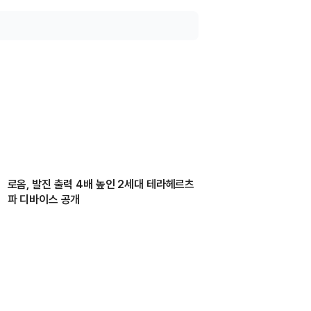
로옴, 발진 출력 4배 높인 2세대 테라헤르츠
파 디바이스 공개