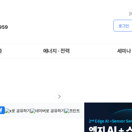
2
로그인
1959
화
에너지 · 전력
세미나