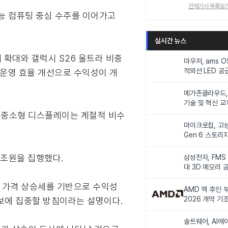
전체기사 목록보
능 컴퓨팅 중심 수주를 이어가고
실시간 뉴스
판매 확대와 갤럭시 S26 울트라 비중
마우저, ams 
적외선 LED 공급
 운영 효율 개선으로 수익성이 개
니터링 및 탑승
메가존클라우드, 
기술 및 혁신 교
인재 양성한다
다. 중소형 디스플레이는 계절적 비수
마이크로칩, 고성
Gen 6 스토리
연해
3조원을 집행했다.
삼성전자, FMS
대 3D 메모리 
비전 제시
리 가격 상승세를 기반으로 수익성
AMD 잭 후인 부
2026 개막 기
확보에 집중할 방침이라는 설명이다.
솔트웨어, AI에