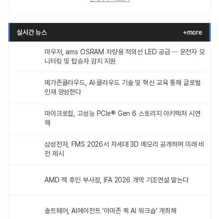
실시간 뉴스
+more
마우저, ams OSRAM 차량용 적외선 LED 공급 ··· 운전자 모
니터링 및 탑승자 감지 지원
메가존클라우드, AI·클라우드 기술 및 혁신 교육 통해 글로벌
인재 양성한다
마이크로칩, 고성능 PCIe® Gen 6 스토리지 아키텍처 시연
해
삼성전자, FMS 2026서 차세대 3D 메모리 공개하며 미래 비
전 제시
AMD 잭 후인 부사장, IFA 2026 개막 기조연설 맡는다
솔트웨어, AI에이전트 ‘아마존 퀵 AI 워크숍’ 개최해