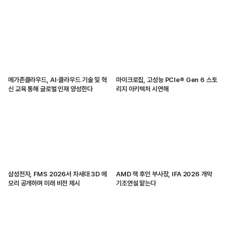
메가존클라우드, AI·클라우드 기술 및 혁
마이크로칩, 고성능 PCIe® Gen 6 스토
신 교육 통해 글로벌 인재 양성한다
리지 아키텍처 시연해
삼성전자, FMS 2026서 차세대 3D 메
AMD 잭 후인 부사장, IFA 2026 개막
모리 공개하며 미래 비전 제시
기조연설 맡는다