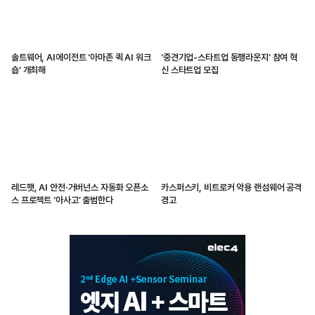
솔트웨어, AI에이전트 ‘아마존 퀵 AI 워크
‘중견기업-스타트업 동행라운지’ 참여 혁
숍’ 개최해
신 스타트업 모집
레드햇, AI 안전·거버넌스 자동화 오픈소
카스퍼스키, 비트로커 악용 랜섬웨어 공격
스 프로젝트 ‘아사고’ 출범한다
경고