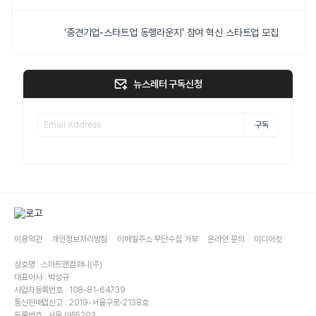
‘중견기업-스타트업 동행라운지’ 참여 혁신 스타트업 모집
뉴스레터 구독신청
구독
이용약관
개인정보처리방침
이메일주소 무단수집 거부
온라인 문의
미디어킷
상호명 : 스마트앤컴퍼니(주)
대표이사 : 박성규
사업자등록번호 : 108-81-64739
통신판매업신고 : 2019-서울구로-2138호
등록번호 : 서울,아55203