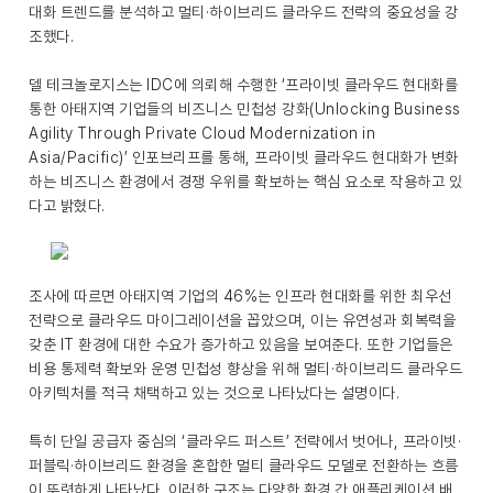
대화 트렌드를 분석하고 멀티·하이브리드 클라우드 전략의 중요성을 강
조했다.
델 테크놀로지스는 IDC에 의뢰해 수행한 ‘프라이빗 클라우드 현대화를
통한 아태지역 기업들의 비즈니스 민첩성 강화(Unlocking Business
Agility Through Private Cloud Modernization in
Asia/Pacific)’ 인포브리프를 통해, 프라이빗 클라우드 현대화가 변화
하는 비즈니스 환경에서 경쟁 우위를 확보하는 핵심 요소로 작용하고 있
다고 밝혔다.
조사에 따르면 아태지역 기업의 46%는 인프라 현대화를 위한 최우선
전략으로 클라우드 마이그레이션을 꼽았으며, 이는 유연성과 회복력을
갖춘 IT 환경에 대한 수요가 증가하고 있음을 보여준다. 또한 기업들은
비용 통제력 확보와 운영 민첩성 향상을 위해 멀티·하이브리드 클라우드
아키텍처를 적극 채택하고 있는 것으로 나타났다는 설명이다.
특히 단일 공급자 중심의 ‘클라우드 퍼스트’ 전략에서 벗어나, 프라이빗·
퍼블릭·하이브리드 환경을 혼합한 멀티 클라우드 모델로 전환하는 흐름
이 뚜렷하게 나타났다. 이러한 구조는 다양한 환경 간 애플리케이션 배