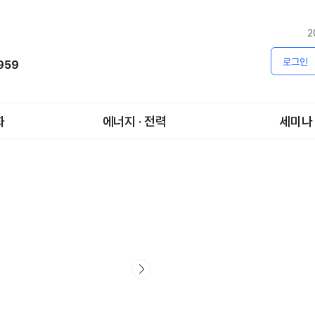
2
로그인
1959
화
에너지 · 전력
세미나