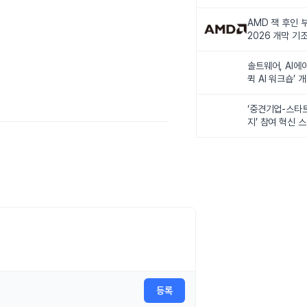
비전 제시
AMD 잭 후인 부
2026 개막 기
솔트웨어, AI에
퀵 AI 워크숍’ 
‘중견기업-스타
지’ 참여 혁신 
등록