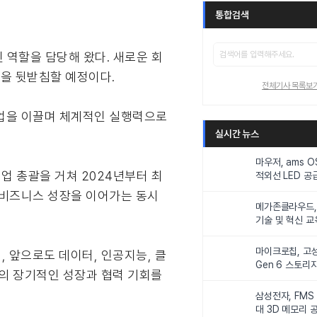
통합검색
 역할을 담당해 왔다. 새로운 회
공을 뒷받침할 예정이다.
전체기사 목록보
 사업을 이끌며 체계적인 실행력으로
실시간 뉴스
마우저, ams 
영업 총괄을 거쳐 2024년부터 최
적외선 LED 공급
니터링 및 탑승
 비즈니스 성장을 이어가는 동시
메가존클라우드, 
기술 및 혁신 교
인재 양성한다
마이크로칩, 고성
 앞으로도 데이터, 인공지능, 클
Gen 6 스토리
서의 장기적인 성장과 협력 기회를
연해
삼성전자, FMS
대 3D 메모리 