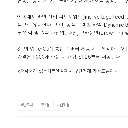
변동을 방지해 모든 부하 조건에서 저소음 동작을 구
이외에도 라인 전압 피드포워드(line-voltage f
적으로 유지한다. 또한, 동적 블랭킹 타임(Dynamic 
두 입력 및 출력 과전압, 과열, 브라운인(Brown-in)
ST의 VIPerGaN 통합 컨버터 제품군을 확장하는 VIP
가격은 1,000개 주문 시 개당 $1.25부터 제공된다.
<저작권자(c)스마트앤컴퍼니. 무단전재-재배포금지>
#반도체
#부품
#신제품