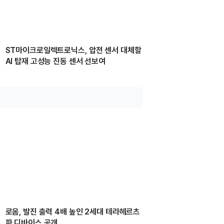
ST마이크로일렉트로닉스, 압전 센서 대체할
AI 탑재 고성능 진동 센서 선보여
로옴, 발진 출력 4배 높인 2세대 테라헤르츠
파 디바이스 공개