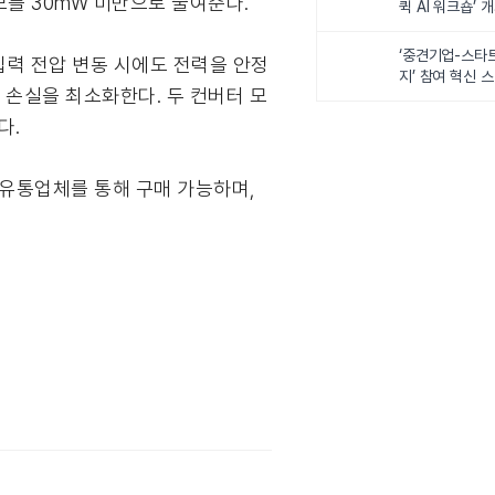
를 30mW 미만으로 줄여준다.
퀵 AI 워크숍’ 
‘중견기업-스타
여 입력 전압 변동 시에도 전력을 안정
지’ 참여 혁신 
위칭 손실을 최소화한다. 두 컨버터 모
다.
공식 유통업체를 통해 구매 가능하며,