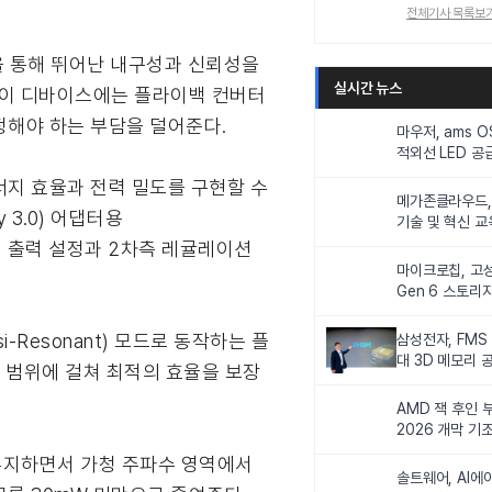
전체기사 목록보
on)을 통해 뛰어난 내구성과 신뢰성을
실시간 뉴스
의 이 디바이스에는 플라이백 컨버터
정해야 하는 부담을 덜어준다.
마우저, ams 
적외선 LED 공급
니터링 및 탑승
너지 효율과 전력 밀도를 구현할 수
메가존클라우드, 
y 3.0) 어댑터용
기술 및 혁신 교
인재 양성한다
단계 출력 설정과 2차측 레귤레이션
마이크로칩, 고성
Gen 6 스토리
연해
asi-Resonant) 모드로 동작하는 플
삼성전자, FMS
대 3D 메모리 
 범위에 걸쳐 최적의 효율을 보장
비전 제시
AMD 잭 후인 부
2026 개막 기
로 유지하면서 가청 주파수 영역에서
솔트웨어, AI에