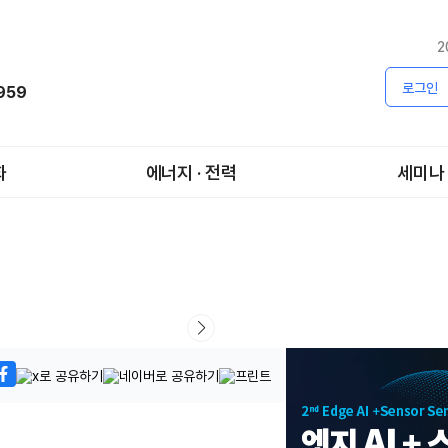
2
로그인
1959
화
에너지 · 전력
세미나