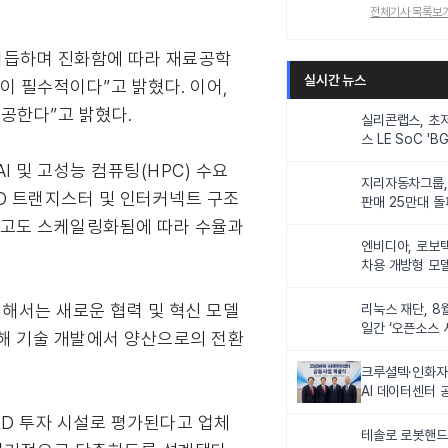
전체기사 목록보
를 거듭하며 진화함에 따라 재료공학
실시간 뉴스
이 필수적이다”고 밝혔다. 이어,
공한다”고 밝혔다.
실리콘랩스, 초
스 LE SoC 'BG
IoT 기기 전력
I 및 고성능 컴퓨팅(HPC) 수요
지리자동차그룹,
3D 트랜지스터 및 인터커넥트 구조
판매 25만대 돌파
속 증가세
및 고도 스케일링화됨에 따라 수율과
엔비디아, 로보
차용 개방형 모델
슈퍼’ 상업적 이
 위해서는 새로운 협력 및 혁신 모델
리눅스 재단, 8
일간 ‘오픈소스 
근해 기술 개발에서 양산으로의 전환
최
크루셜텍·인화자
AI 데이터센터 
사업비 5조원 
&D 투자 시설로 평가된다고 업체
테솔로 로봇핸드