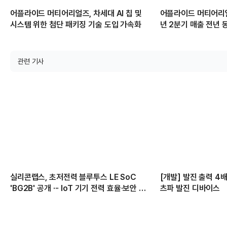
어플라이드 머티어리얼즈, 차세대 AI 칩 및
어플라이드 머티어리얼
시스템 위한 첨단 패키징 기술 도입 가속화
년 2분기 매출 전년 
관련 기사
실리콘랩스, 초저전력 블루투스 LE SoC
[개발] 발진 출력 4
'BG2B' 공개 ··· IoT 기기 전력 효율·보안 강
츠파 발진 디바이스
화