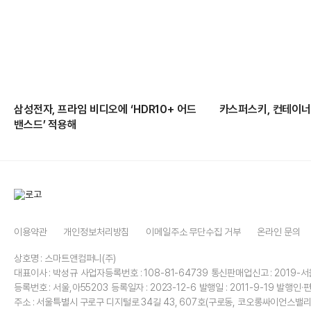
삼성전자, 프라임 비디오에 ‘HDR10+ 어드
카스퍼스키, 컨테이너
밴스드’ 적용해
이용약관
개인정보처리방침
이메일주소 무단수집 거부
온라인 문의
상호명 : 스마트앤컴퍼니(주)
대표이사 : 박성규
사업자등록번호 : 108-81-64739
통신판매업신고 : 2019-서
등록번호 : 서울,아55203
등록일자 : 2023-12-6
발행일 : 2011-9-19
발행인·편
주소 : 서울특별시 구로구 디지털로 34길 43, 607호(구로동, 코오롱싸이언스밸리