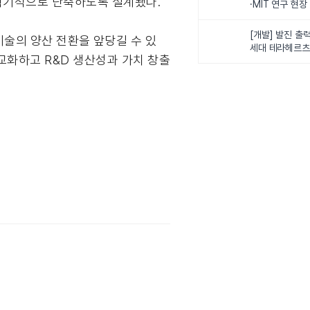
 획기적으로 단축하도록 설계됐다.
·MIT 연구 현
로벌 로봇학습 
화
[개발] 발진 출력
술의 양산 전환을 앞당길 수 있
세대 테라헤르츠
정교화하고 R&D 생산성과 가치 창출
이스