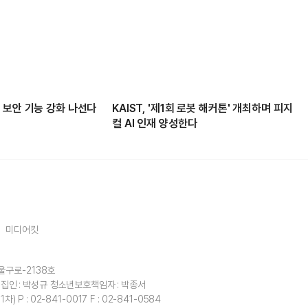
 보안 기능 강화 나선다
KAIST, '제1회 로봇 해커톤' 개최하며 피지
컬 AI 인재 양성한다
미디어킷
울구로-2138호
집인 : 박성규
청소년보호책임자 : 박종서
1차)
P : 02-841-0017
F : 02-841-0584