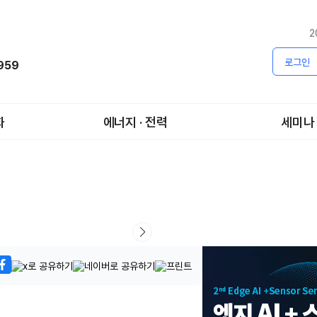
2
로그인
1959
화
에너지 · 전력
세미나