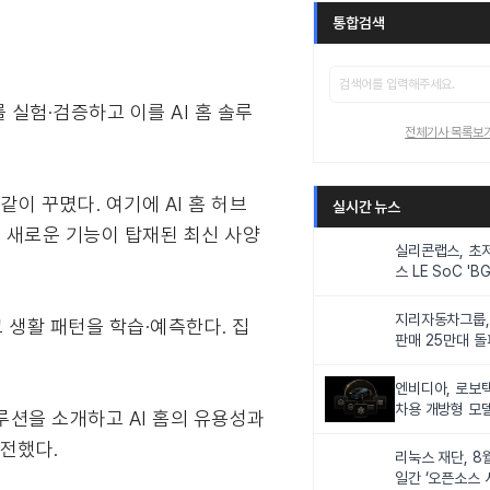
통합검색
 실험·검증하고 이를 AI 홈 솔루
전체기사 목록보
같이 꾸몄다. 여기에 AI 홈 허브
실시간 뉴스
들은 새로운 기능이 탑재된 최신 사양
실리콘랩스, 초
스 LE SoC 'BG
IoT 기기 전력
지리자동차그룹,
고 생활 패턴을 학습·예측한다. 집
판매 25만대 돌파
속 증가세
엔비디아, 로보
차용 개방형 모델
루션을 소개하고 AI 홈의 유용성과
슈퍼’ 상업적 이
 전했다.
리눅스 재단, 8
일간 ‘오픈소스 