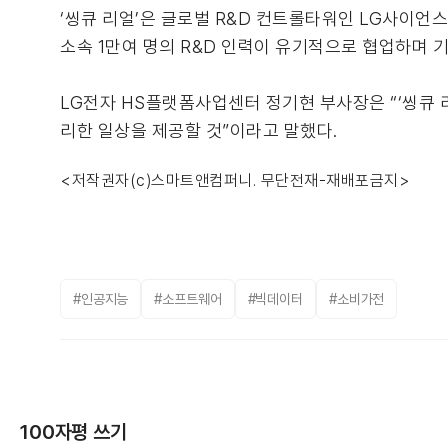
‘씽큐 리얼’은 글로벌 R&D 컨트롤타워인 LG사이언스
소속 1만여 명의 R&D 인력이 유기적으로 협업하며 
LG전자 HS플랫폼사업센터 정기현 부사장은 “‘씽큐 
리한 일상을 제공할 것”이라고 말했다.
<저작권자(c)스마트앤컴퍼니. 무단전재-재배포금지>
#인공지능
#소프트웨어
#빅데이터
#소비가전
100자평 쓰기