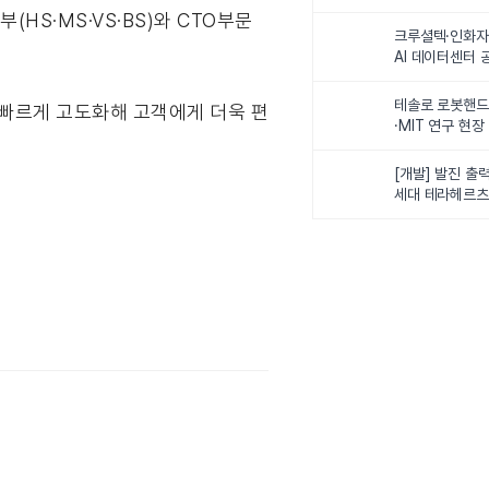
최
HS·MS·VS·BS)와 CTO부문
크루셜텍·인화자
AI 데이터센터 
사업비 5조원 
테솔로 로봇핸드
 빠르게 고도화해 고객에게 더욱 편
·MIT 연구 현
로벌 로봇학습 
화
[개발] 발진 출력
세대 테라헤르츠
이스