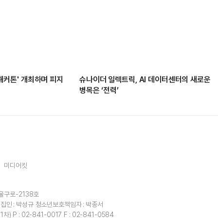
봇 해커톤' 개최하며 피지
슈나이더 일렉트릭, AI 데이터센터의 새로운
병목은 ‘전력’
미디어킷
울구로-2138호
집인 : 박성규
청소년보호책임자 : 박종서
1차)
P : 02-841-0017
F : 02-841-0584