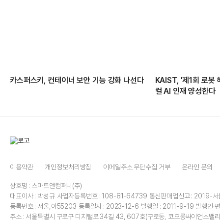
카스퍼스키, 컨테이너 보안 기능 강화 나선다
KAIST, '제1회 로
컬 AI 인재 양성한다
이용약관
개인정보처리방침
이메일주소 무단수집 거부
온라인 문의
상호명 : 스마트앤컴퍼니(주)
대표이사 : 박성규
사업자등록번호 : 108-81-64739
통신판매업신고 : 2019-서
등록번호 : 서울,아55203
등록일자 : 2023-12-6
발행일 : 2011-9-19
발행인·편
주소 : 서울특별시 구로구 디지털로 34길 43, 607호(구로동, 코오롱싸이언스밸리