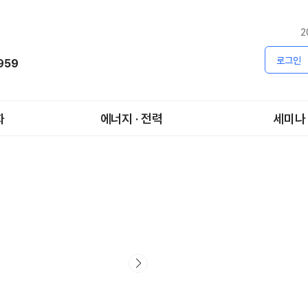
2
로그인
1959
화
에너지 · 전력
세미나