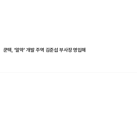
쿤텍, ‘알약’ 개발 주역 김준섭 부사장 영입해