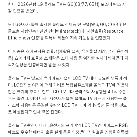
한다. 2026년형 LG 올레드 TV는 G6(83/77/65형) 모델이 탄소 저
감 인증을 받았다.
또 LG전자가 올해 출시한 올레드 신제품 전 모델(W6/G6/C6/B6)은
글로벌 시험인증기관인 인터텍(Interteck)의 ‘자원효율(Resource
Efficiency) 인증’을 획득해 제품의 지속 가능성을 입증했다.
이 인증은 △재료사용 효율성(재활용 설계, 유해물질 저감, 수리 용이성
등) △에너지 효율성 △재활용 소재 사용 등 엄격한 심사에서 제품의 지
속가능성을 입증해야만 받을 수 있다.
올레드 TV는 별도의 백라이트가 없어 LCD TV 대비 필요한 부품이 적
다. LG전자는 여기에 더해 가벼운 복합섬유소재를 올레드 TV에 적용해
같은 크기의 주요 브랜드 LCD TV보다 플라스틱 사용량을 40% 수준
으로 줄였다. 이에 따라 LG전자가 올해 올레드 TV 제조에 사용하는 플
라스틱 사용량은 동일한 수량의 LCD TV 대비 약 1만5천 톤 적을 것으
로 예상된다고 업체 측은 전했다.
올레드 TV뿐만 아니라 LG전자의 프리미엄 LCD TV인 마이크로 RGB
에보도 우수한 에너지 효율 설계 등을 인정받아 자원효율 인증을 획득했