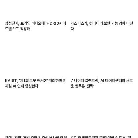
삼성전자, 프라임 비디오에 ‘HDR10+ 어
카스퍼스키, 컨테이너 보안 기능 강화 나선
드밴스드’ 적용해
다
KAIST, '제1회 로봇 해커톤' 개최하며 피
슈나이더 일렉트릭, AI 데이터센터의 새로
지컬 AI 인재 양성한다
운 병목은 ‘전력’
쿤텍, ‘알약’ 개발 주역 김준섭 부사장 영입
KT, 연세의료원과 “대한민국 의료 AI 혁