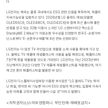
다.
LG전자는 해외는 물론 국내에서도 ESG 관련 인증을 획득하며, 제품의
지속가능성을 입증하고 있다. 2026년형 LG 올레드 에보(모델명:
OLED55C6, OLED48C6, OLED42C6)와 함께 최근 출시해 좋은
반응을 얻고 있는 32형 이동식 스크린 ‘LG 스탠바이미2 맥스(LG
StanbyME 2 Max)’가 자원순환 우수성을 인정받아 한국 E-순환거버
넌스로부터 ‘E-순환우수제품’에 4년 연속 선정되었다.
LG전자는 더 많은 TV 라인업으로 재활용 소재 사용을 확대해 가고 있
다. 올해도 TV 제품에 재생플라스틱 사용을 늘릴 예정으로, 폐플라스틱
7천7백 톤을 재활용할 것으로 기대된다. LG전자는 지난 2023년부터
지난해까지 3년간 다양한 TV 제품에 재생플라스틱을 적용했으며, 여기
에 2만 톤의 폐플라스틱을 활용한 바 있다.
LG전자 디스플레이사업부장 이충환 부사장은 “LG 올레드 TV는 뛰어
난 화질, 편리한 AI 기능뿐 아니라 ESG 관점의 혁신에도 집중해 지속가
능한 미래를 고객과 함께 만들어 나갈 것”이라고 말했다.
<저작권자(c)스마트앤컴퍼니. 무단전재-재배포금지>