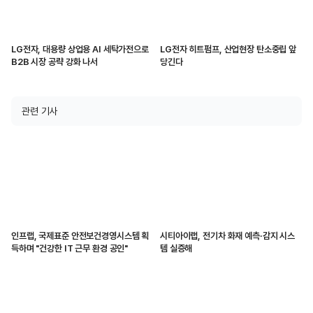
LG전자, 대용량 상업용 AI 세탁가전으로
LG전자 히트펌프, 산업현장 탄소중립 앞
B2B 시장 공략 강화 나서
당긴다
관련 기사
인프랩, 국제표준 안전보건경영시스템 획
시티아이랩, 전기차 화재 예측·감지 시스
득하며 "건강한 IT 근무 환경 공인"
템 실증해