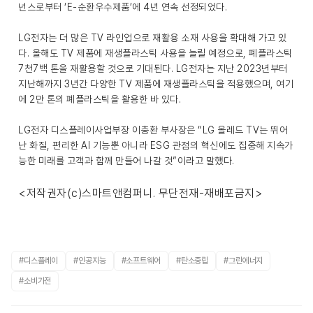
넌스로부터 ‘E-순환우수제품’에 4년 연속 선정되었다.
LG전자는 더 많은 TV 라인업으로 재활용 소재 사용을 확대해 가고 있
다. 올해도 TV 제품에 재생플라스틱 사용을 늘릴 예정으로, 폐플라스틱
7천7백 톤을 재활용할 것으로 기대된다. LG전자는 지난 2023년부터
지난해까지 3년간 다양한 TV 제품에 재생플라스틱을 적용했으며, 여기
에 2만 톤의 폐플라스틱을 활용한 바 있다.
LG전자 디스플레이사업부장 이충환 부사장은 “LG 올레드 TV는 뛰어
난 화질, 편리한 AI 기능뿐 아니라 ESG 관점의 혁신에도 집중해 지속가
능한 미래를 고객과 함께 만들어 나갈 것”이라고 말했다.
<저작권자(c)스마트앤컴퍼니. 무단전재-재배포금지>
#디스플레이
#인공지능
#소프트웨어
#탄소중립
#그린에너지
#소비가전