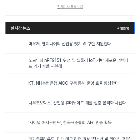
전체기사 목록보기
실시간 뉴스
+more
마우저, 엔지니어의 산업용 엣지 AI 구현 지원한다
노르딕의 nRF9151, 위성 및 셀룰러 IoT 기반 새로운 커넥티
드 기기 개발 지원해
KT, NH농협은행 AICC 구축 통해 운영 효율 향상한다
나우로보틱스, 산업용 휴머노이드 개발·실증 본격화 나선다
'사이냅 어시스턴트', 한국표준협회 'AI+' 인증 획득
메가존클라우드, 미래 테크 리더 육성 ‘청소년 AI 리더십 포럼’