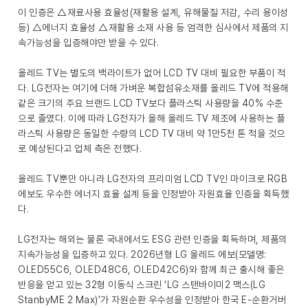
이 인증은 △재료사용 효율성(재활용 설계, 유해물질 저감, 수리 용이성
등) △에너지 효율성 △재활용 소재 사용 등 엄격한 심사에서 제품의 지
속가능성을 입증해야만 받을 수 있다.
올레드 TV는 별도의 백라이트가 없어 LCD TV 대비 필요한 부품이 적
다. LG전자는 여기에 더해 가벼운 복합섬유소재를 올레드 TV에 적용해
같은 크기의 주요 브랜드 LCD TV보다 플라스틱 사용량을 40% 수준
으로 줄였다. 이에 따라 LG전자가 올해 올레드 TV 제조에 사용하는 플
라스틱 사용량은 동일한 수량의 LCD TV 대비 약 1만5천 톤 적을 것으
로 예상된다고 업체 측은 전했다.
올레드 TV뿐만 아니라 LG전자의 프리미엄 LCD TV인 마이크로 RGB
에보도 우수한 에너지 효율 설계 등을 인정받아 자원효율 인증을 획득했
다.
LG전자는 해외는 물론 국내에서도 ESG 관련 인증을 획득하며, 제품의
지속가능성을 입증하고 있다. 2026년형 LG 올레드 에보(모델명:
OLED55C6, OLED48C6, OLED42C6)와 함께 최근 출시해 좋은
반응을 얻고 있는 32형 이동식 스크린 ‘LG 스탠바이미2 맥스(LG
StanbyME 2 Max)’가 자원순환 우수성을 인정받아 한국 E-순환거버