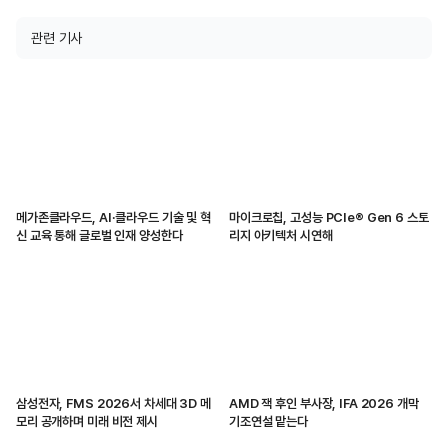
관련 기사
메가존클라우드, AI·클라우드 기술 및 혁
마이크로칩, 고성능 PCIe® Gen 6 스토
신 교육 통해 글로벌 인재 양성한다
리지 아키텍처 시연해
삼성전자, FMS 2026서 차세대 3D 메
AMD 잭 후인 부사장, IFA 2026 개막
모리 공개하며 미래 비전 제시
기조연설 맡는다