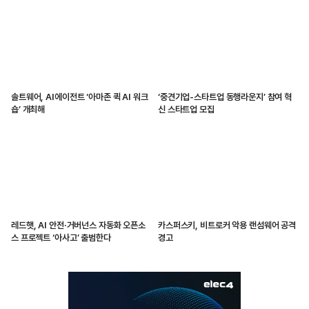
솔트웨어, AI에이전트 ‘아마존 퀵 AI 워크
‘중견기업-스타트업 동행라운지’ 참여 혁
숍’ 개최해
신 스타트업 모집
레드햇, AI 안전·거버넌스 자동화 오픈소
카스퍼스키, 비트로커 악용 랜섬웨어 공격
스 프로젝트 ‘아사고’ 출범한다
경고