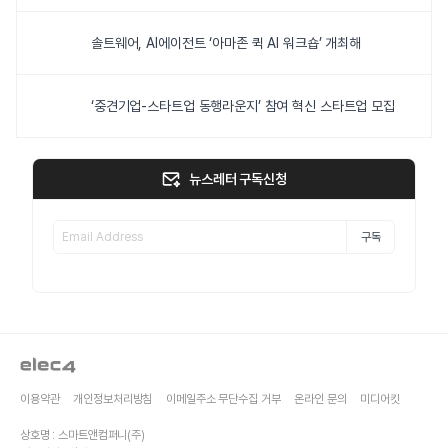
솔트웨어, AI에이전트 ‘아마존 퀵 AI 워크숍’ 개최해
‘중견기업-스타트업 동행라운지’ 참여 혁신 스타트업 모집
뉴스레터 구독신청
구독
이용약관
개인정보처리방침
이메일주소 무단수집 거부
온라인 문의
미디어킷
상호명 : 스마트앤컴퍼니(주)