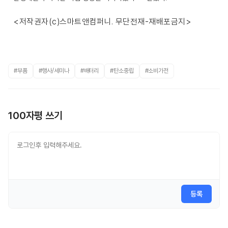
<저작권자(c)스마트앤컴퍼니. 무단전재-재배포금지>
#부품
#행사/세미나
#배터리
#탄소중립
#소비가전
100자평 쓰기
등록