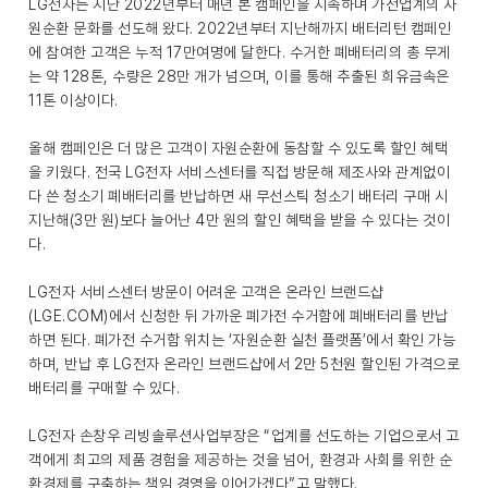
LG전자는 지난 2022년부터 매년 본 캠페인을 지속하며 가전업계의 자
원순환 문화를 선도해 왔다. 2022년부터 지난해까지 배터리턴 캠페인
에 참여한 고객은 누적 17만여명에 달한다. 수거한 폐배터리의 총 무게
는 약 128톤, 수량은 28만 개가 넘으며, 이를 통해 추출된 희유금속은
11톤 이상이다.
올해 캠페인은 더 많은 고객이 자원순환에 동참할 수 있도록 할인 혜택
을 키웠다. 전국 LG전자 서비스센터를 직접 방문해 제조사와 관계없이
다 쓴 청소기 폐배터리를 반납하면 새 무선스틱 청소기 배터리 구매 시
지난해(3만 원)보다 늘어난 4만 원의 할인 혜택을 받을 수 있다는 것이
다.
LG전자 서비스센터 방문이 어려운 고객은 온라인 브랜드샵
(LGE.COM)에서 신청한 뒤 가까운 폐가전 수거함에 폐배터리를 반납
하면 된다. 폐가전 수거함 위치는 ‘자원순환 실천 플랫폼’에서 확인 가능
하며, 반납 후 LG전자 온라인 브랜드샵에서 2만 5천원 할인된 가격으로
배터리를 구매할 수 있다.
LG전자 손창우 리빙솔루션사업부장은 “업계를 선도하는 기업으로서 고
객에게 최고의 제품 경험을 제공하는 것을 넘어, 환경과 사회를 위한 순
환경제를 구축하는 책임 경영을 이어가겠다”고 말했다.