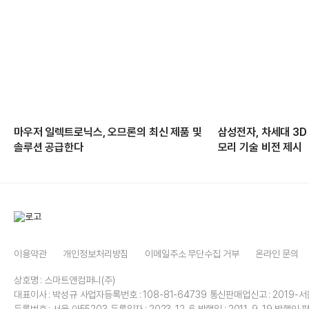
마우저 일렉트로닉스, 오므론의 최신 제품 및
삼성전자, 차세대 3D
솔루션 공급한다
모리 기술 비전 제시
이용약관
개인정보처리방침
이메일주소 무단수집 거부
온라인 문의
상호명 : 스마트앤컴퍼니(주)
대표이사 : 박성규
사업자등록번호 : 108-81-64739
통신판매업신고 : 2019-서