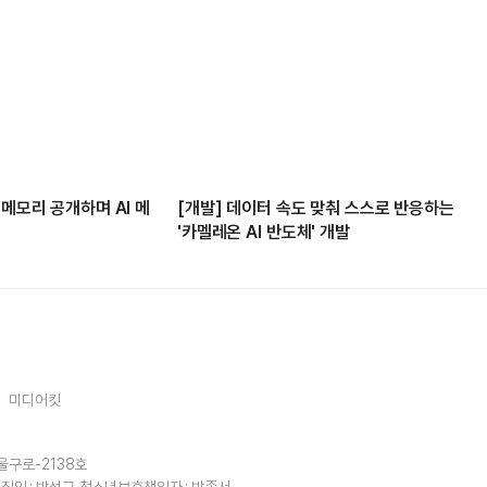
 메모리 공개하며 AI 메
[개발] 데이터 속도 맞춰 스스로 반응하는
'카멜레온 AI 반도체' 개발
미디어킷
울구로-2138호