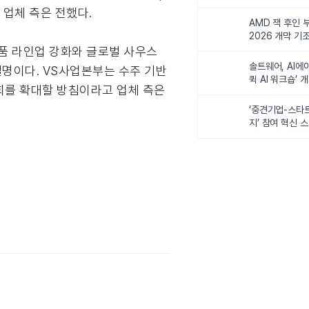
비전 제시
 업체 측은 전했다.
AMD 잭 후인 부
2026 개막 기
품 라인업 강화와 글로벌 사우스
솔트웨어, AI에
명이다. VS사업본부는 수주 기반
퀵 AI 워크숍’ 
기회를 확대할 방침이라고 업체 측은
‘중견기업-스타
지’ 참여 혁신 