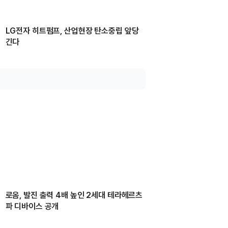
LG전자 히트펌프, 산업현장 탄소중립 앞당
긴다
로옴, 발진 출력 4배 높인 2세대 테라헤르츠
파 디바이스 공개