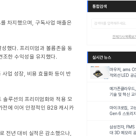
통합검색
6%를 차지했으며, 구독사업 매출은
전체기사 목록보
 달성했다. 프리미엄과 볼륨존을 동
 견조한 수익성을 유지했다.
실시간 뉴스
마우저, ams 
폼 사업 성장, 비용 효율화 등이 반
적외선 LED 공급
니터링 및 탑승
메가존클라우드, 
기술 및 혁신 교
먼트 솔루션의 프리미엄화와 적용 모
인재 양성한다
가전에 이어 안정적인 B2B 캐시카
마이크로칩, 고성
Gen 6 스토리
연해
삼성전자, FMS
으로 전년 대비 실적은 감소했으나,
대 3D 메모리 