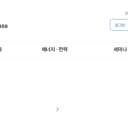
2
로그인
1959
화
에너지 · 전력
세미나