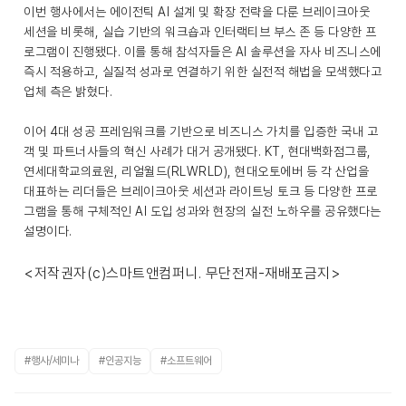
이번 행사에서는 에이전틱 AI 설계 및 확장 전략을 다룬 브레이크아웃
세션을 비롯해, 실습 기반의 워크숍과 인터랙티브 부스 존 등 다양한 프
로그램이 진행됐다. 이를 통해 참석자들은 AI 솔루션을 자사 비즈니스에
즉시 적용하고, 실질적 성과로 연결하기 위한 실전적 해법을 모색했다고
업체 측은 밝혔다.
이어 4대 성공 프레임워크를 기반으로 비즈니스 가치를 입증한 국내 고
객 및 파트너사들의 혁신 사례가 대거 공개됐다. KT, 현대백화점그룹,
연세대학교의료원, 리얼월드(RLWRLD), 현대오토에버 등 각 산업을
대표하는 리더들은 브레이크아웃 세션과 라이트닝 토크 등 다양한 프로
그램을 통해 구체적인 AI 도입 성과와 현장의 실전 노하우를 공유했다는
설명이다.
<저작권자(c)스마트앤컴퍼니. 무단전재-재배포금지>
#행사/세미나
#인공지능
#소프트웨어