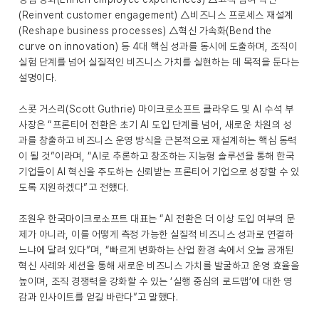
(Reinvent customer engagement) △비즈니스 프로세스 재설계
(Reshape business processes) △혁신 가속화(Bend the
curve on innovation) 등 4대 핵심 성과를 동시에 도출하며, 조직이
실험 단계를 넘어 실질적인 비즈니스 가치를 실현하는 데 목적을 둔다는
설명이다.
스콧 거스리(Scott Guthrie) 마이크로소프트 클라우드 및 AI 수석 부
사장은 “프론티어 전환은 초기 AI 도입 단계를 넘어, 새로운 차원의 성
과를 창출하고 비즈니스 운영 방식을 근본적으로 재설계하는 핵심 동력
이 될 것”이라며, “AI로 추론하고 창조하는 지능형 솔루션을 통해 한국
기업들이 AI 혁신을 주도하는 신뢰받는 프론티어 기업으로 성장할 수 있
도록 지원하겠다”고 전했다.
조원우 한국마이크로소프트 대표는 “AI 전환은 더 이상 도입 여부의 문
제가 아니라, 이를 어떻게 측정 가능한 실질적 비즈니스 성과로 연결하
느냐에 달려 있다”며, “빠르게 변화하는 산업 환경 속에서 오늘 공개된
혁신 사례와 세션을 통해 새로운 비즈니스 가치를 발굴하고 운영 효율을
높이며, 조직 경쟁력을 강화할 수 있는 ‘실행 중심의 로드맵’에 대한 영
감과 인사이트를 얻길 바란다”고 말했다.