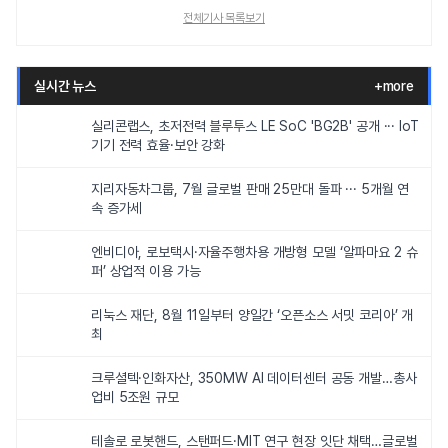
전체기사 목록보기
실시간 뉴스
+more
실리콘랩스, 초저전력 블루투스 LE SoC 'BG2B' 공개 ··· IoT
기기 전력 효율·보안 강화
지리자동차그룹, 7월 글로벌 판매 25만대 돌파 ··· 5개월 연
속 증가세
엔비디아, 로보택시·자율주행차용 개방형 모델 ‘알파마요 2 슈
퍼’ 상업적 이용 가능
리눅스 재단, 8월 11일부터 양일간 ‘오픈소스 서밋 코리아’ 개
최
크루셜텍·인화자산, 350MW AI 데이터센터 공동 개발…총사
업비 5조원 규모
테솔로 로봇핸드, 스탠퍼드·MIT 연구 현장 잇단 채택…글로벌