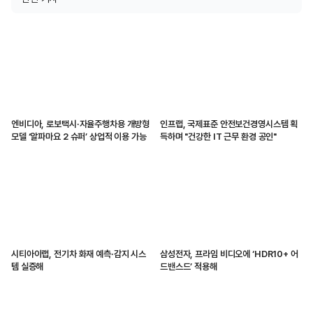
엔비디아, 로보택시·자율주행차용 개방형
인프랩, 국제표준 안전보건경영시스템 획
모델 ‘알파마요 2 슈퍼’ 상업적 이용 가능
득하며 "건강한 IT 근무 환경 공인"
시티아이랩, 전기차 화재 예측·감지 시스
삼성전자, 프라임 비디오에 ‘HDR10+ 어
템 실증해
드밴스드’ 적용해