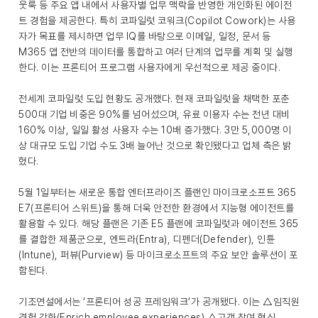
웃룩 등 주요 앱 내에서 사용자별 업무 맥락을 반영한 개인화된 에이전
트 경험을 제공한다. 특히 코파일럿 코워크(Copilot Cowork)는 사용
자가 목표를 제시하면 업무 IQ를 바탕으로 이메일, 일정, 문서 등
M365 앱 전반의 데이터를 통합하고 여러 단계의 업무를 계획 및 실행
한다. 이는 프론티어 프로그램 사용자에게 우선적으로 제공 중이다.
전세계 코파일럿 도입 현황도 공개했다. 현재 코파일럿을 채택한 포춘
500대 기업 비중은 90%를 넘어섰으며, 유료 이용자 수는 전년 대비
160% 이상, 일일 활성 사용자 수는 10배 증가했다. 3만 5,000명 이
상 대규모 도입 기업 수도 3배 늘어난 것으로 확인됐다고 업체 측은 밝
혔다.
5월 1일부터는 새로운 통합 엔터프라이즈 플랜인 마이크로소프트 365
E7(프론티어 스위트)을 통해 더욱 안전한 환경에서 지능형 에이전트를
활용할 수 있다. 해당 플랜은 기존 E5 플랜에 코파일럿과 에이전트 365
를 결합한 제품군으로, 엔트라(Entra), 디펜더(Defender), 인튠
(Intune), 퍼뷰(Purview) 등 마이크로소프트의 주요 보안 솔루션이 포
함된다.
기조연설에서는 ‘프론티어 성공 프레임워크’가 공개됐다. 이는 △임직원
경험 강화(Enrich employee experiences) △고객 참여 혁신