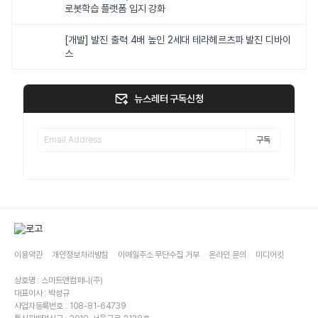
로봇학습 플랫폼 입지 강화
[개발] 발진 출력 4배 높인 2세대 테라헤르츠파 발진 디바이
스
뉴스레터 구독신청
구독
이용약관
개인정보처리방침
이메일주소 무단수집 거부
온라인 문의
미디어킷
상호명 : 스마트앤컴퍼니(주)
대표이사 : 박성규
사업자등록번호 : 108-81-64739