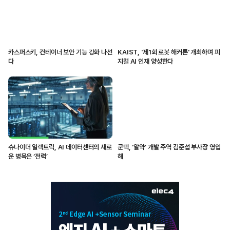
카스퍼스키, 컨테이너 보안 기능 강화 나선
KAIST, '제1회 로봇 해커톤' 개최하며 피
다
지컬 AI 인재 양성한다
슈나이더 일렉트릭, AI 데이터센터의 새로
쿤텍, ‘알약’ 개발 주역 김준섭 부사장 영입
운 병목은 ‘전력’
해