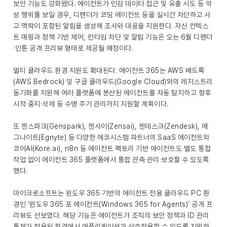
보안 기능도 강화됐다. 에이전트가 민감 데이터 접근 및 유출 시도 등 악
성 행위를 보일 경우, 디펜더가 코딩 에이전트 등을 실시간 차단하고 사
고 맥락이 포함된 알림을 생성해 조사와 대응을 지원한다. 자산 컨텍스
트 매핑과 정책 기반 제어, 런타임 차단 및 알림 기능은 오는 6월 디펜더
·인튠 공개 프리뷰 형태로 제공될 예정이다.
멀티 클라우드 환경 지원도 확대된다. 에이전트 365는 AWS 베드록
(AWS Bedrock) 및 구글 클라우드(Google Cloud)와의 레지스트리
동기화를 지원해 여러 플랫폼에 분산된 에이전트를 자동 탐지하고 향후
시작·중지·삭제 등 수명 주기 관리까지 지원할 계획이다.
또 젠스파크(Genspark), 젠사이(Zensai), 젠데스크(Zendesk), 에
그나이트(Egnyte) 등 다양한 에코시스템 파트너의 SaaS 에이전트와
코어AI(Kore.ai), n8n 등 에이전트 팩토리 기반 에이전트도 별도 통합
작업 없이 에이전트 365 플랫폼에서 통합 관측·관리·보호할 수 있도록
했다.
마이크로소프트는 윈도우 365 기반의 에이전트 전용 클라우드 PC 환
경인 ‘윈도우 365 포 에이전트(Windows 365 for Agents)’ 공개 프
리뷰도 선보였다. 해당 기능은 에이전트가 조직의 보안 정책과 ID 관리
통제가 적용된 환경에서 애플리케이션과 상호작용할 수 있도록 지원하