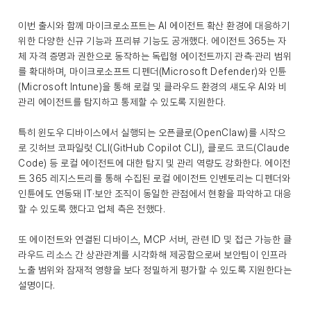
이번 출시와 함께 마이크로소프트는 AI 에이전트 확산 환경에 대응하기
위한 다양한 신규 기능과 프리뷰 기능도 공개했다. 에이전트 365는 자
체 자격 증명과 권한으로 동작하는 독립형 에이전트까지 관측·관리 범위
를 확대하며, 마이크로소프트 디펜더(Microsoft Defender)와 인튠
(Microsoft Intune)을 통해 로컬 및 클라우드 환경의 섀도우 AI와 비
관리 에이전트를 탐지하고 통제할 수 있도록 지원한다.
특히 윈도우 디바이스에서 실행되는 오픈클로(OpenClaw)를 시작으
로 깃허브 코파일럿 CLI(GitHub Copilot CLI), 클로드 코드(Claude
Code) 등 로컬 에이전트에 대한 탐지 및 관리 역량도 강화한다. 에이전
트 365 레지스트리를 통해 수집된 로컬 에이전트 인벤토리는 디펜더와
인튠에도 연동돼 IT·보안 조직이 동일한 관점에서 현황을 파악하고 대응
할 수 있도록 했다고 업체 측은 전했다.
또 에이전트와 연결된 디바이스, MCP 서버, 관련 ID 및 접근 가능한 클
라우드 리소스 간 상관관계를 시각화해 제공함으로써 보안팀이 인프라
노출 범위와 잠재적 영향을 보다 정밀하게 평가할 수 있도록 지원한다는
설명이다.