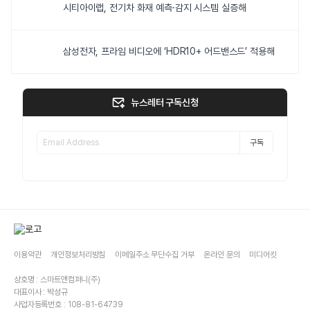
시티아이랩, 전기차 화재 예측·감지 시스템 실증해
삼성전자, 프라임 비디오에 ‘HDR10+ 어드밴스드’ 적용해
뉴스레터 구독신청
구독
이용약관
개인정보처리방침
이메일주소 무단수집 거부
온라인 문의
미디어킷
상호명 : 스마트앤컴퍼니(주)
대표이사 : 박성규
사업자등록번호 : 108-81-64739