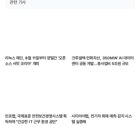
관련 기사
리눅스 재단, 8월 11일부터 양일간 ‘오픈
크루셜텍·인화자산, 350MW AI 데이터
소스 서밋 코리아’ 개최
센터 공동 개발…총사업비 5조원 규모
인프랩, 국제표준 안전보건경영시스템 획
시티아이랩, 전기차 화재 예측·감지 시스
득하며 "건강한 IT 근무 환경 공인"
템 실증해