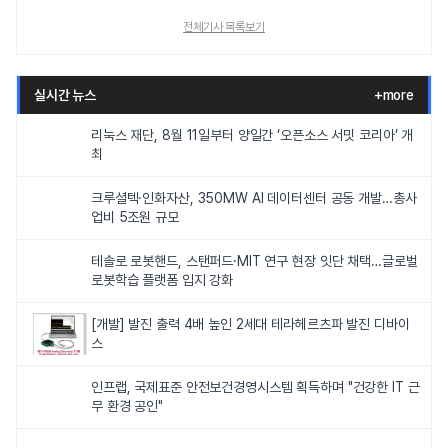
전체기사 목록보기
실시간 뉴스
+more
리눅스 재단, 8월 11일부터 양일간 ‘오픈소스 서밋 코리아’ 개
최
크루셜텍·인화자산, 350MW AI 데이터센터 공동 개발…총사
업비 5조원 규모
테솔로 로봇핸드, 스탠퍼드·MIT 연구 현장 잇단 채택…글로벌
로봇학습 플랫폼 입지 강화
[개발] 발진 출력 4배 높인 2세대 테라헤르츠파 발진 디바이
스
인프랩, 국제표준 안전보건경영시스템 획득하며 "건강한 IT 근
무 환경 공인"