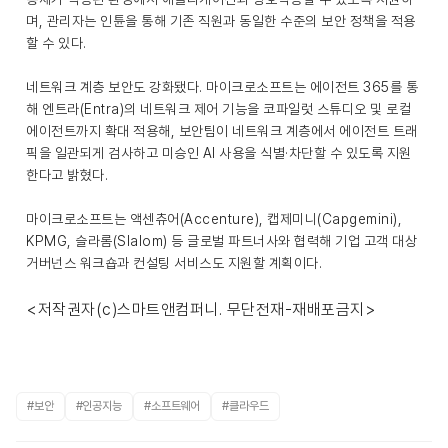
며, 관리자는 인튠을 통해 기존 직원과 동일한 수준의 보안 정책을 적용
할 수 있다.
네트워크 계층 보안도 강화됐다. 마이크로소프트는 에이전트 365를 통
해 엔트라(Entra)의 네트워크 제어 기능을 코파일럿 스튜디오 및 로컬
에이전트까지 확대 적용해, 보안팀이 네트워크 계층에서 에이전트 트래
픽을 일관되게 검사하고 미승인 AI 사용을 식별·차단할 수 있도록 지원
한다고 밝혔다.
마이크로소프트는 액센츄어(Accenture), 캡제미니(Capgemini),
KPMG, 슬라롬(Slalom) 등 글로벌 파트너사와 협력해 기업 고객 대상
거버넌스 워크숍과 컨설팅 서비스도 지원할 계획이다.
<저작권자(c)스마트앤컴퍼니. 무단전재-재배포금지>
#보안
#인공지능
#소프트웨어
#클라우드