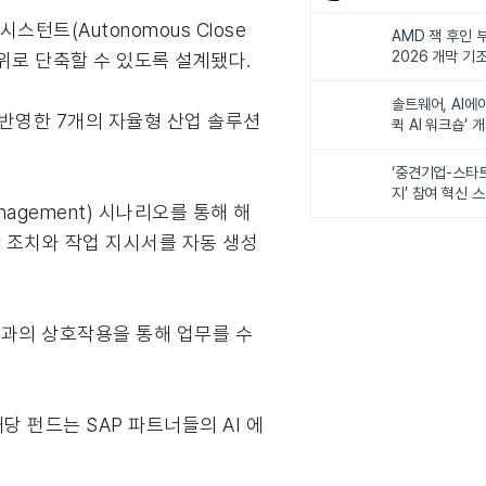
비전 제시
턴트(Autonomous Close
AMD 잭 후인 부
2026 개막 기
단위로 단축할 수 있도록 설계됐다.
솔트웨어, AI에
을 반영한 7개의 자율형 산업 솔루션
퀵 AI 워크숍’ 
‘중견기업-스타
지’ 참여 혁신 
nagement) 시나리오를 통해 해
한 조치와 작업 지시서를 자동 생성
 쥴과의 상호작용을 통해 업무를 수
 펀드는 SAP 파트너들의 AI 에