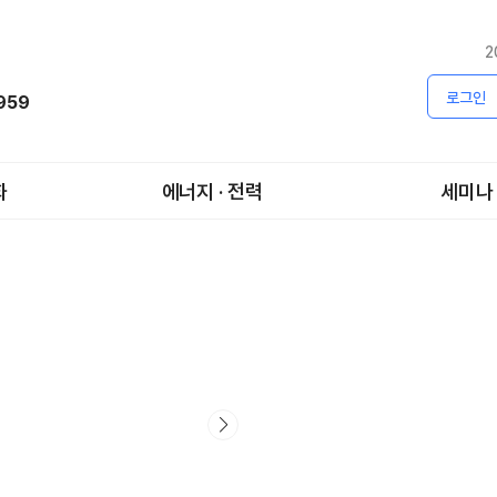
2
로그인
1959
화
에너지 · 전력
세미나