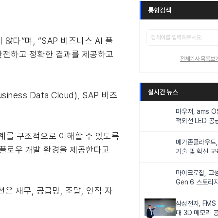
통합검색
 않다”며, “SAP 비즈니스 AI 플
 안전하고 정확한 결과를 제공하고
전체기사 목록보
실시간 뉴스
ss Data Cloud), SAP 비즈
마우저, ams 
적외선 LED 공급
니터링 및 탑승
 관계를 구조적으로 이해할 수 있도록
메가존클라우드, 
및 워크플로우 개발 환경을 제공한다고
기술 및 혁신 교
인재 양성한다
마이크로칩, 고성
Gen 6 스토리
은 재무, 공급망, 조달, 인적 자
연해
삼성전자, FMS
대 3D 메모리 