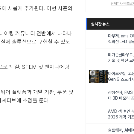
전체기사 목록보
콘텐츠에 새롭게 추가된다. 이번 시즌의
실시간 뉴스
d는 엔지니어링 커뮤니티 전반에서 나타나
마우저, ams 
 실제 솔루션으로 구현할 수 있도
적외선 LED 공급
니터링 및 탑승
메가존클라우드, 
기술 및 혁신 교
으로의 길: STEM 및 엔지니어링
인재 양성한다
마이크로칩, 고성
Gen 6 스토리
연해
드웨어 플랫폼과 개발 기판, 부품 및
삼성전자, FMS
대 3D 메모리 
니셔티브에 초점을 둔다.
비전 제시
AMD 잭 후인 부
2026 개막 기
솔트웨어, AI에