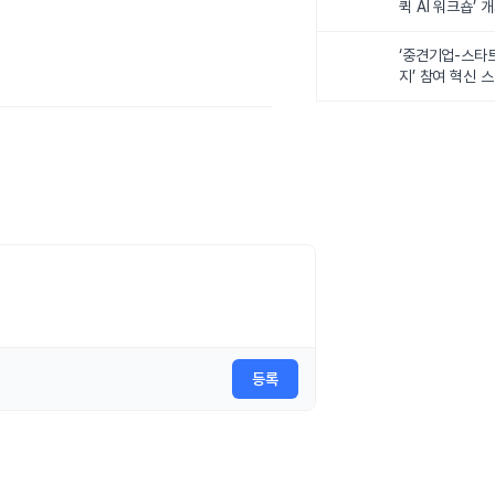
퀵 AI 워크숍’ 
‘중견기업-스타
지’ 참여 혁신 
등록