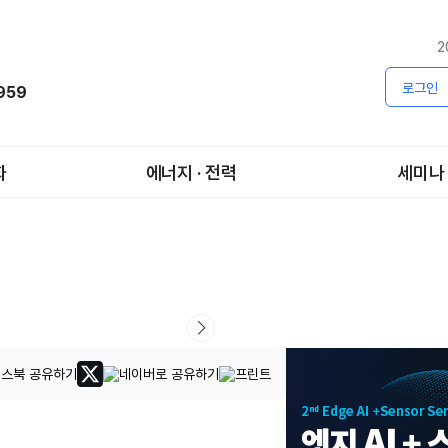
2
로그인
1959
화
에너지 · 전력
세미나