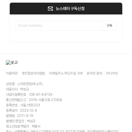
뉴스레터 구독신청
구독
이용약관
개인정보처리방침
이메일주소 무단수집 거부
온라인 문의
미디어킷
상호명 : 스마트앤컴퍼니(주)
대표이사 : 박성규
사업자등록번호 : 108-81-64739
통신판매업신고 : 2019-서울구로-2138호
등록번호 : 서울,아55203
등록일자 : 2023-12-6
발행일 : 2011-9-19
발행인·편집인 : 박성규
청소년보호책임자 : 박종서
주소 : 서울특별시 구로구 디지털로 34길 43, 607호(구로동, 코오롱싸이언스밸리1차)