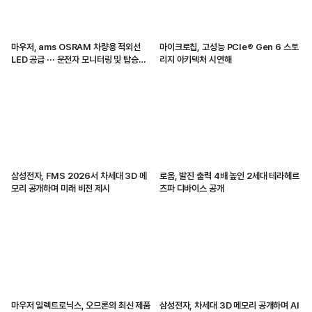
마우저, ams OSRAM 차량용 적외선
마이크로칩, 고성능 PCIe® Gen 6 스토
LED 공급 ··· 운전자 모니터링 및 탑승자
리지 아키텍처 시연해
감지 지원
삼성전자, FMS 2026서 차세대 3D 메
로옴, 발진 출력 4배 높인 2세대 테라헤르
모리 공개하며 미래 비전 제시
츠파 디바이스 공개
마우저 일렉트로닉스, 오므론의 최신 제품
삼성전자, 차세대 3D 메모리 공개하며 AI