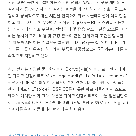
지난 50년 동안 RF 설계에는 상당한 변화가 있었다. 새로운 세대의 RF
설계자가 등장하면서 최신 설계는 성능을 최적화하고 기생 효과를 모델
링하며 궁극적으로 개발 시간을 단축하기 위해 시뮬레이션에 더욱 집중
하고 있다. 아마추어 무선에서 시작된 DigiKey는 RF 시스템을 사용하
는 엔지니어가 신호 무결성, 전력 관리 및 잡음 감소와 같은 요소를 고려
하는 동시에 크기, 비용 및 규정 준수와 같은 실제 제약 조건을 탐색할
수 있도록 지원하는 기업으로 발전했다. DigiKey는 칩, 안테나, RF 커
넥터를 비롯한 우수한 하드웨어 부품을 제공함으로써 RF 커뮤니티를 지
속적으로 지원하고 있다.
최근 필자는 저명한 물리학자이자
Qorvo
(코보)의 아날로그 엔지니어
인 마이크 엥겔하르트(Mike Engelhardt)와 '
Let’s Talk Technical
'
세션에서 RF 설계를 위한 시뮬레이션에 관해 얘기를 나눴다. 마이크는
엔지니어로서 LTspice와 QSPICE를 비롯한 회로 시뮬레이션 소프트
웨어에 기여한 바가 크다. 다음은 마이크 엥겔하르트와 나눈 일문일답으
로, Qorvo의 QSPICE 개발 배경과 RF 및 혼합 신호(Mixed-Signal)
설계자를 위한 시뮬레이션 혁신에 관한 내용이다.