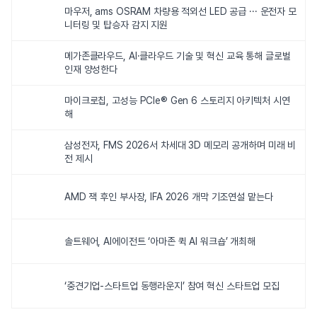
마우저, ams OSRAM 차량용 적외선 LED 공급 ··· 운전자 모
니터링 및 탑승자 감지 지원
메가존클라우드, AI·클라우드 기술 및 혁신 교육 통해 글로벌
인재 양성한다
마이크로칩, 고성능 PCIe® Gen 6 스토리지 아키텍처 시연
해
삼성전자, FMS 2026서 차세대 3D 메모리 공개하며 미래 비
전 제시
AMD 잭 후인 부사장, IFA 2026 개막 기조연설 맡는다
솔트웨어, AI에이전트 ‘아마존 퀵 AI 워크숍’ 개최해
‘중견기업-스타트업 동행라운지’ 참여 혁신 스타트업 모집