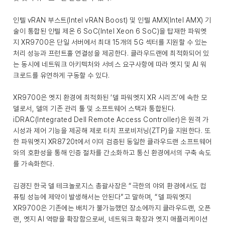
인텔 vRAN 부스트(Intel vRAN Boost) 및 인텔 AMX(Intel AMX) 기
술이 통합된 인텔 제온 6 SoC(Intel Xeon 6 SoC)을 탑재한 파워엣
지 XR9700은 단일 서버에서 최대 15개의 5G 섹터를 지원할 수 있는
처리 성능과 프런트홀 연결성을 제공한다. 클라우드랜에 최적화되어 있
는 동시에 네트워크 아키텍처와 서비스 요구사항에 따라 엣지 및 AI 워
크로드를 유연하게 구동할 수 있다.
XR9700은 엣지 환경에 최적화된 ‘델 파워엣지 XR 시리즈’에 속한 모
델로서, 델의 기존 관리 툴 및 소프트웨어 스택과 통합된다.
iDRAC(Integrated Dell Remote Access Controller)은 원격 가
시성과 제어 기능을 제공해 제로 터치 프로비저닝(ZTP)을 지원한다. 또
한 파워엣지 XR8720t에서 이미 검증된 동일한 클라우드랜 소프트웨어
와의 호환성을 통해 인증 절차를 간소화하고 통신 환경에서의 구축 속도
를 가속화한다.
김경진 한국 델 테크놀로지스 총괄사장은 “극한의 야외 환경에서도 컴
퓨팅 성능에 제약이 발생해서는 안된다”고 말하며, “델 파워엣지
XR9700은 기존에는 배치가 불가능했던 장소에까지 클라우드랜, 오픈
랜, 엣지 AI 역량을 확장함으로써, 네트워크 확장과 엣지 애플리케이션