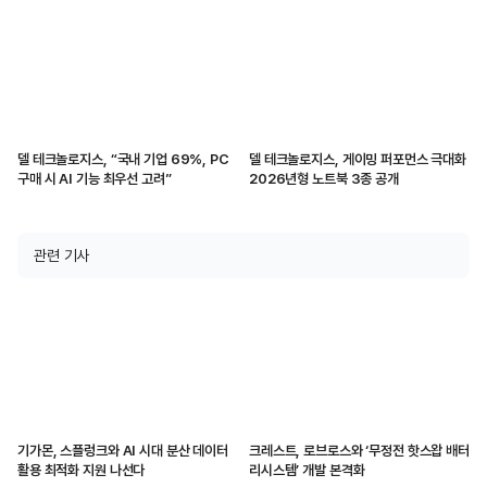
델 테크놀로지스, “국내 기업 69%, PC
델 테크놀로지스, 게이밍 퍼포먼스 극대화
구매 시 AI 기능 최우선 고려”
2026년형 노트북 3종 공개
관련 기사
기가몬, 스플렁크와 AI 시대 분산 데이터
크레스트, 로브로스와 ‘무정전 핫스왑 배터
활용 최적화 지원 나선다
리시스템’ 개발 본격화