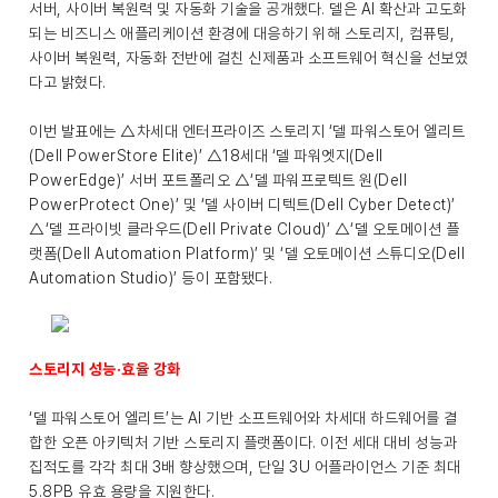
서버, 사이버 복원력 및 자동화 기술을 공개했다. 델은 AI 확산과 고도화
되는 비즈니스 애플리케이션 환경에 대응하기 위해 스토리지, 컴퓨팅,
사이버 복원력, 자동화 전반에 걸친 신제품과 소프트웨어 혁신을 선보였
다고 밝혔다.
이번 발표에는 △차세대 엔터프라이즈 스토리지 ‘델 파워스토어 엘리트
(Dell PowerStore Elite)’ △18세대 ‘델 파워엣지(Dell
PowerEdge)’ 서버 포트폴리오 △‘델 파워프로텍트 원(Dell
PowerProtect One)’ 및 ‘델 사이버 디텍트(Dell Cyber Detect)’
△‘델 프라이빗 클라우드(Dell Private Cloud)’ △‘델 오토메이션 플
랫폼(Dell Automation Platform)’ 및 ‘델 오토메이션 스튜디오(Dell
Automation Studio)’ 등이 포함됐다.
스토리지 성능·효율 강화
‘델 파워스토어 엘리트’는 AI 기반 소프트웨어와 차세대 하드웨어를 결
합한 오픈 아키텍처 기반 스토리지 플랫폼이다. 이전 세대 대비 성능과
집적도를 각각 최대 3배 향상했으며, 단일 3U 어플라이언스 기준 최대
5.8PB 유효 용량을 지원한다.