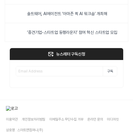
솔트웨어, AI에이전트 ‘아마존 퀵 AI 워크숍’ 개최해
‘중견기업-스타트업 동행라운지’ 참여 혁신 스타트업 모집
뉴스레터 구독신청
구독
이용약관
개인정보처리방침
이메일주소 무단수집 거부
온라인 문의
미디어킷
상호명 : 스마트앤컴퍼니(주)