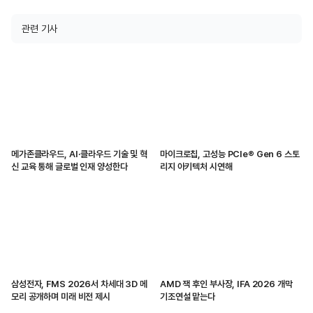
관련 기사
메가존클라우드, AI·클라우드 기술 및 혁
마이크로칩, 고성능 PCIe® Gen 6 스토
신 교육 통해 글로벌 인재 양성한다
리지 아키텍처 시연해
삼성전자, FMS 2026서 차세대 3D 메
AMD 잭 후인 부사장, IFA 2026 개막
모리 공개하며 미래 비전 제시
기조연설 맡는다