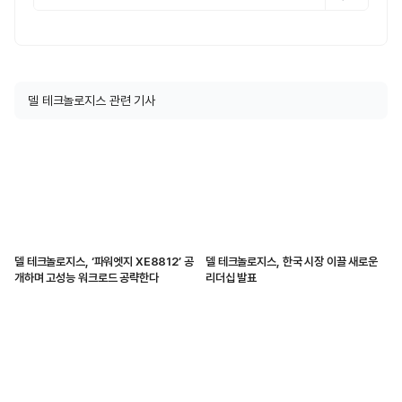
델 테크놀로지스 관련 기사
델 테크놀로지스, ‘파워엣지 XE8812’ 공
델 테크놀로지스, 한국 시장 이끌 새로운
개하며 고성능 워크로드 공략한다
리더십 발표