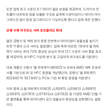
또한 업계 최고 수준인 6:1 데이터 절감 보증을 제공하며, 드라이브·컨
트롤러·네트워킹 등을 모듈형 구조로 설계해 다운타임이나 데이터 마이
그레이션 없이 현장 업그레이드가 가능하도록 했다고 업체 측은 전했다.
공랭·수랭 아우르는 서버 포트폴리오 확대
델은 공랭식 및 액체 냉각 환경 전반에서 데이터센터 효율성을 높이기
위한 11종의 신규 서버도 발표했다. 업체 측에 따르면, 18세대 델 파워
엣지 서버는 최대 70% 향상된 성능과 최대 13:1 수준의 서버 통합 효과
를 제공하며, AI·HPC·가상화·분석 등 고집약적 워크로드를 지원한다.
대표 제품인 수랭식 ‘델 파워엣지 M9825’는 6세대 AMD 에픽 프로세
서를 기반으로 AI 및 HPC 환경을 겨냥했으며, 공랭식 ‘델 파워엣지
XE5845’와 ‘XE7845’는 PCIe 기반 AI 확장 환경을 지원한다.
이와 함께 △델 파워엣지 R9825 △R9815 △R9810 △R8815
△R6815 △R7815 △R7815xd △R7825 등 다양한 AMD·인텔 기
반 플랫폼을 통해 데이터센터 공간 효율성과 확장성을 강화했다는 설명
이다.