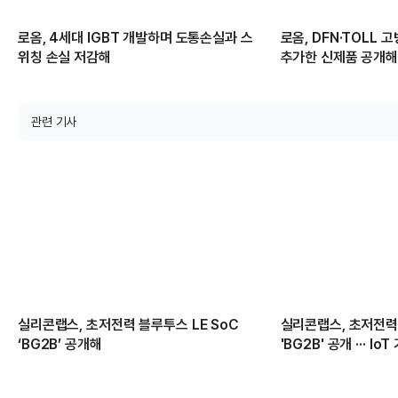
로옴, 4세대 IGBT 개발하며 도통손실과 스
로옴, DFN·TOLL
위칭 손실 저감해
추가한 신제품 공개
관련 기사
실리콘랩스, 초저전력 블루투스 LE SoC
실리콘랩스, 초저전력 
‘BG2B’ 공개해
'BG2B' 공개 ··· I
화