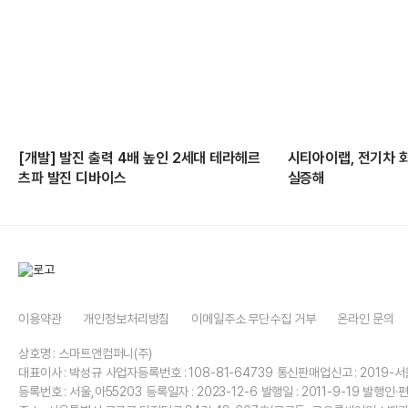
[개발] 발진 출력 4배 높인 2세대 테라헤르
시티아이랩, 전기차 
츠파 발진 디바이스
실증해
이용약관
개인정보처리방침
이메일주소 무단수집 거부
온라인 문의
상호명 : 스마트앤컴퍼니(주)
대표이사 : 박성규
사업자등록번호 : 108-81-64739
통신판매업신고 : 2019-서
등록번호 : 서울,아55203
등록일자 : 2023-12-6
발행일 : 2011-9-19
발행인·편