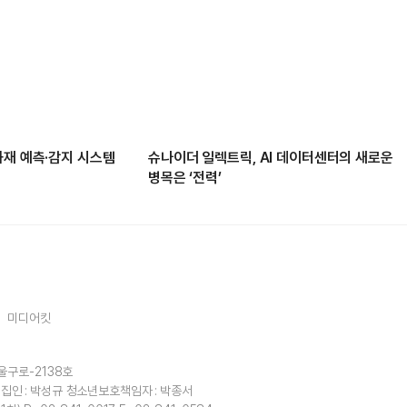
화재 예측·감지 시스템
슈나이더 일렉트릭, AI 데이터센터의 새로운
병목은 ‘전력’
미디어킷
울구로-2138호
집인 : 박성규
청소년보호책임자 : 박종서