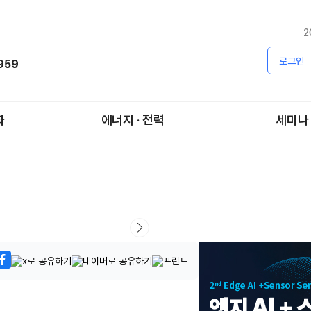
2
로그인
1959
화
에너지 · 전력
세미나