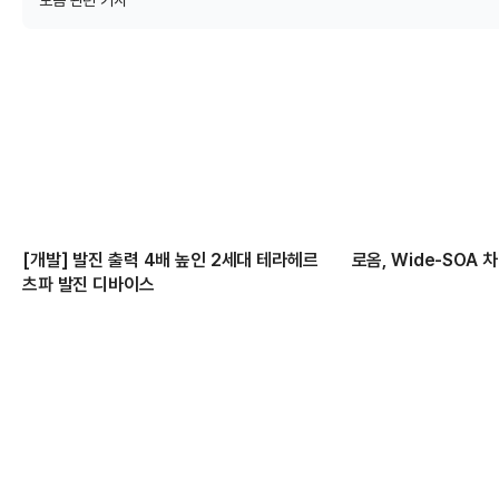
로옴 관련 기사
[개발] 발진 출력 4배 높인 2세대 테라헤르
로옴, Wide-SOA 
츠파 발진 디바이스