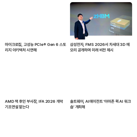
마이크로칩, 고성능 PCIe® Gen 6 스토
삼성전자, FMS 2026서 차세대 3D 메
리지 아키텍처 시연해
모리 공개하며 미래 비전 제시
AMD 잭 후인 부사장, IFA 2026 개막
솔트웨어, AI에이전트 ‘아마존 퀵 AI 워크
기조연설 맡는다
숍’ 개최해