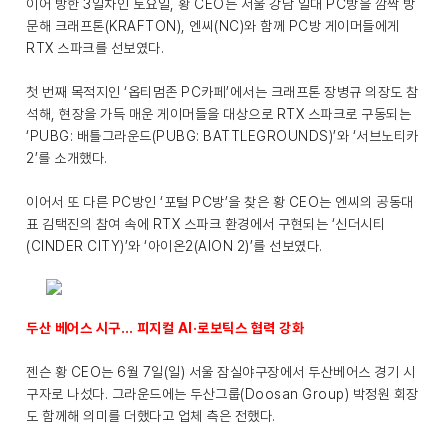
이어 방한 3일차인 토요일, 황 CEO는 서울 강남 일대 PC방을 깜짝 방
문해 크래프톤(KRAFTON), 엔씨(NC)와 함께 PC방 게이머들에게
RTX 스파크를 선보였다.
첫 번째 목적지인 ‘옵티멈존 PC카페’에서는 크래프톤 장병규 의장도 참
석해, 현장을 가득 매운 게이머들을 대상으로 RTX 스파크로 구동되는
‘PUBG: 배틀그라운드(PUBG: BATTLEGROUNDS)’와 ‘서브노티카
2’를 소개했다.
이어서 또 다른 PC방인 ‘포털 PC방’을 찾은 황 CEO는 엔씨의 공동대
표 김택진의 참여 속에 RTX 스파크 환경에서 구현되는 ‘신더시티
(CINDER CITY)’와 ‘아이온2(AION 2)’를 선보였다.
두산 베어스 시구… 피지컬 AI·로보틱스 협력 강화
젠슨 황 CEO는 6월 7일(일) 서울 잠실야구장에서 두산베어스 경기 시
구자로 나섰다. 그라운드에는 두산그룹(Doosan Group) 박정원 회장
도 함께해 의미를 더했다고 업체 측은 전했다.