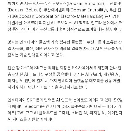
특히 이번 시구 행사는 두산로보틱스(Doosan Robotics), 두산밥캣
(Doosan Bobcat), 두산에너빌리티(Doosan Enerbility), 두산 전
자BG(Doosan Corporation Electro-Materials BG) 등 다양한
계열사를 아우르며 피지컬 AI, 로보틱스, AI 팩토리 인프라 분야에서 확
장 중인 엔비디아와 두산그룹의 협력상징적으로 보여줬다는 설명이다.
양사는 엔비디아의 풀스택 가속 컴퓨팅 플랫폼과 두산그룹이 보유한 산
업 자동화, 발전, 첨단 전자소재 역량을 결합해 차세대 AI 인프라를 뒷받
침하는 기술 협력을 이어가고 있다.
젠슨 황 CEO와 SK그룹 최태원 회장은 SK 사옥에서 취재진과 만나 한
층 강화된 AI 파트너십 구상을 공유했다. 양사는 AI 인프라, 개인용 AI,
피지컬 AI 전반에 걸쳐 네 가지 엔비디아 플랫폼용 메모리를 공동 개발
하기 위해 다년간의 파트너십을 확장하기로 했다.
엔비디아와 SK그룹의 협력은 AI 인프라 분야로도 이어지고 있다. SK텔
레콤(SK Telecom)은 엔비디아 DSX 플랫폼을 기반으로 국내에 기가
와트(GW) 규모 AI 클라우드를 구축해, 소버린 AI, 피지컬 AI, 에이전틱
AI 서비스를 지원할 계획이다.