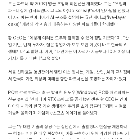
르는 파트너 약 200여 명을 초청해 리셉션을 개최했다. 그는 “우정과
파트너십에 감사드린다. 고 코리아(Go Korea)!”라며 인사말을 전했다.
이 자리에는 엔비디아가 AI 구조를 설명하는 ‘5단 케이크(five-layer
cake)’ 개념의 각 계층에 대응하는 다양한 파트너들이 함께했다.
황 CEO는 “이렇게 여러분 모두와 함께할 수 있어 정말 기쁘다”며, “산
업 기반, 벤처 투자자, 젊은 창업가가 모두 모인 이곳이 바로 한국의 AI
생태계다”고 밝혔다. 이어, “내년에는 이 자리가 지금보다 10배 이상 더
커지기를 기대한다”고 덧붙였다.
서울 신라호텔 영빈관에서 열린 이번 행사는, 게임, 산업, AI의 교차점에
서 한국이 가진 위상과 미래를 향한 파트너십을 조명하는 자리가 됐다.
PC방 깜짝 방문과, 최근 발표한 윈도우(Windows) PC를 재정의하는
신규 슈퍼칩 ‘엔비디아 RTX 스파크’를 공개했던 젠슨 황 CEO는 엔비
디아의 시작과 한국 기술 생태계의 뿌리를 초기 컴퓨터 그래픽 시절로
거슬러 올라가며 게임과 e스포츠 이야기를 풀어냈다.
그는 “위대한 기술의 상당수는 장난감에서 출발했다. 현실을 재현하려
는 컴퓨터 게임은 매우 복잡하며, 이를 구현하기 위해 막강한 컴퓨팅 기