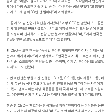
술과 알고리즘이 필요하다”며, “그리고 우리는 그 시작점에서 언젠가 세
계에서 가장 중요한 기술 기업 중 하나가 되자는 꿈을 꾸었다”고 밝혔다.
이어, “그게 벌써 33년 전 일이다”라고 회상했다.
그 꿈이 “게임 산업에 혁신을 가져왔다”고 황 CEO는 말했다. “그 꿈은
한 세대 전체를 변화시켰으며, 비디오 게임을 단순한 오락을 넘어 최고
를 지향하며 진지하게 도전할 만한 분야로 만들었다”며, “이제 한국은
명실상부한 글로벌 e스포츠 리더”라고 말했다.
황 CEO는 또한 한국을 “중공업 분야의 세계적인 리더이자, 이제는 AI
분야의 세계적 리더”라고 평가했다. “한국은 세계 최고 수준의 제조, 전
자 기술, 소프트웨어 역량을 갖춘 나라이며, 이제 AI 분야에서도 글로벌
리더”라고도 전했다.
이번 리셉션은 방한 기간 진행된 LG그룹, SK그룹, 현대자동차그룹, 네
이버, 두산 등 국내 주요 기업들과의 연쇄 회동을 마무리하는 자리이기
도 했다. 엔비디아는 해당 회동들을 통해 국내 AI 인프라 구축을 지원하
고, 에이전틱 AI와 피지컬 AI 등 차세대 기술 협력을 확대하기로 했다.
젠슨 황 CEO는 환호하는 참석자들을 향해 “엔비디아는 여러분과 동반
자가 되기 위해 이곳에 와 있다”며, “나 또한 여러분과 파트너가 되기 위