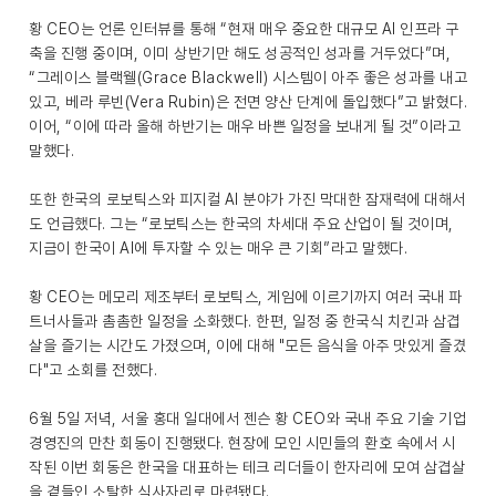
황 CEO는 언론 인터뷰를 통해 “현재 매우 중요한 대규모 AI 인프라 구
축을 진행 중이며, 이미 상반기만 해도 성공적인 성과를 거두었다”며,
“그레이스 블랙웰(Grace Blackwell) 시스템이 아주 좋은 성과를 내고
있고, 베라 루빈(Vera Rubin)은 전면 양산 단계에 돌입했다”고 밝혔다.
이어, “이에 따라 올해 하반기는 매우 바쁜 일정을 보내게 될 것”이라고
말했다.
또한 한국의 로보틱스와 피지컬 AI 분야가 가진 막대한 잠재력에 대해서
도 언급했다. 그는 “로보틱스는 한국의 차세대 주요 산업이 될 것이며,
지금이 한국이 AI에 투자할 수 있는 매우 큰 기회”라고 말했다.
황 CEO는 메모리 제조부터 로보틱스, 게임에 이르기까지 여러 국내 파
트너사들과 촘촘한 일정을 소화했다. 한편, 일정 중 한국식 치킨과 삼겹
살을 즐기는 시간도 가졌으며, 이에 대해 "모든 음식을 아주 맛있게 즐겼
다"고 소회를 전했다.
6월 5일 저녁, 서울 홍대 일대에서 젠슨 황 CEO와 국내 주요 기술 기업
경영진의 만찬 회동이 진행됐다. 현장에 모인 시민들의 환호 속에서 시
작된 이번 회동은 한국을 대표하는 테크 리더들이 한자리에 모여 삼겹살
을 곁들인 소탈한 식사자리로 마련됐다.