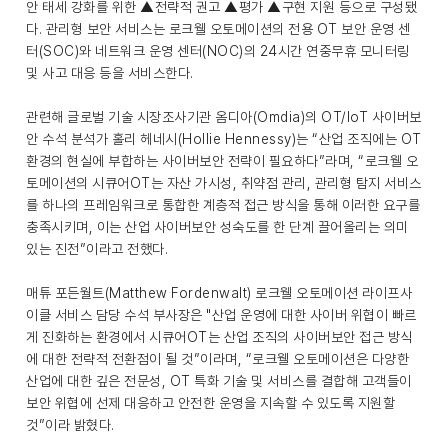
안 태세 강화를 위한 ▲전략적 권고 ▲평가 ▲구현 지원 등으로 구성됐
다. 관리형 보안 서비스는 로크웰 오토메이션의 전용 OT 보안 운영 센
터(SOC)와 네트워크 운영 센터(NOC)의 24시간 연중무휴 모니터링
및 사고 대응 등을 서비스한다.
관련해 글로벌 기술 시장조사기관 옴디아(Omdia)의 OT/IoT 사이버보
안 수석 분석가 홀리 헤네시(Hollie Hennessy)는 “산업 조직에는 OT
환경의 현실에 부합하는 사이버보안 전략이 필요하다”라며, “로크웰 오
토메이션의 시큐어OT는 자산 가시성, 취약점 관리, 관리형 탐지 서비스
를 하나의 프레임워크로 통합한 계층적 접근 방식을 통해 이러한 요구를
충족시키며, 이는 산업 사이버보안 성숙도를 한 단계 끌어올리는 의미
있는 진전”이라고 전했다.
매튜 포든월트(Matthew Fordenwalt) 로크웰 오토메이션 라이프사
이클 서비스 담당 수석 부사장은 "산업 운영에 대한 사이버 위협이 빠르
게 진화하는 환경에서 시큐어OT는 산업 조직의 사이버보안 접근 방식
에 대한 전략적 전환점이 될 것”이라며, “로크웰 오토메이션은 다양한
산업에 대한 깊은 전문성, OT 특화 기술 및 서비스를 결합해 고객들이
보안 위협에 선제 대응하고 안전한 운영을 지속할 수 있도록 지원할
것”이라 밝혔다.