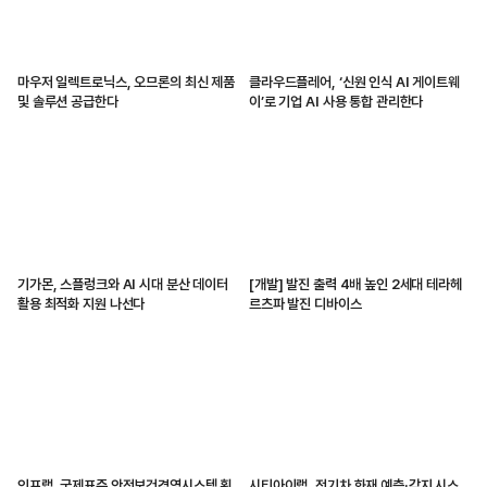
마우저 일렉트로닉스, 오므론의 최신 제품
클라우드플레어, ‘신원 인식 AI 게이트웨
및 솔루션 공급한다
이’로 기업 AI 사용 통합 관리한다
기가몬, 스플렁크와 AI 시대 분산 데이터
[개발] 발진 출력 4배 높인 2세대 테라헤
활용 최적화 지원 나선다
르츠파 발진 디바이스
인프랩, 국제표준 안전보건경영시스템 획
시티아이랩, 전기차 화재 예측·감지 시스