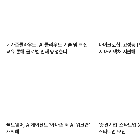
메가존클라우드, AI·클라우드 기술 및 혁신
마이크로칩, 고성능 PC
교육 통해 글로벌 인재 양성한다
지 아키텍처 시연해
솔트웨어, AI에이전트 ‘아마존 퀵 AI 워크숍’
‘중견기업-스타트업 
개최해
스타트업 모집