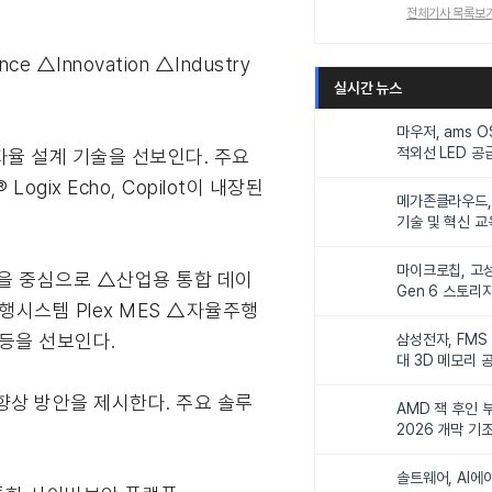
전체기사 목록보
e △Innovation △Industry
실시간 뉴스
마우저, ams 
적외선 LED 공급
 자율 설계 기술을 선보인다. 주요
니터링 및 탑승
gix Echo, Copilot이 내장된
메가존클라우드, 
기술 및 혁신 교
인재 양성한다
마이크로칩, 고성
 모델을 중심으로 △산업용 통합 데이
Gen 6 스토리
 제조실행시스템 Plex MES △자율주행
연해
s 등을 선보인다.
삼성전자, FMS
대 3D 메모리 
비전 제시
 향상 방안을 제시한다. 주요 솔루
AMD 잭 후인 부
2026 개막 기
솔트웨어, AI에