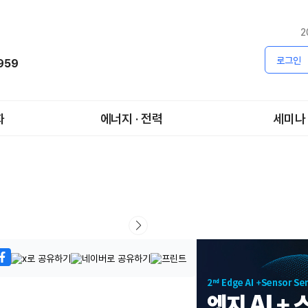
2
로그인
1959
화
에너지 · 전력
세미나