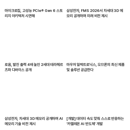
마이크로칩, 고성능 PCIe® Gen 6 스토
삼성전자, FMS 2026서 차세대 3D 메
리지 아키텍처 시연해
모리 공개하며 미래 비전 제시
로옴, 발진 출력 4배 높인 2세대 테라헤르
마우저 일렉트로닉스, 오므론의 최신 제품
츠파 디바이스 공개
및 솔루션 공급한다
삼성전자, 차세대 3D 메모리 공개하며 AI
[개발] 데이터 속도 맞춰 스스로 반응하는
메모리 기술 비전 제시
'카멜레온 AI 반도체' 개발