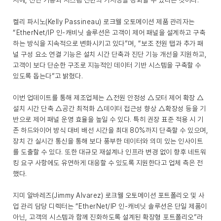
시에, 진단 기능과 시스템 전반의 가시성을 강화할 수 있다는 것이다.
켈리 파시노(Kelly Passineau) 로크웰 오토메이션 제품 관리자는
“EtherNet/IP 인-캐비닛 솔루션은 고객이 제어 패널을 설계하고 구축
하는 방식을 지속적으로 변화시키고 있다”며, “보조 전원 탭과 추가 패
널 구성 요소 연결 기능은 설치 시간 단축과 진단 기능 개선을 지원하고,
고객이 보다 단순한 구조로 지능적인 데이터 기반 시스템을 구축할 수
있도록 돕는다”고 밝혔다.
이번 업데이트를 통해 제조업체는 △전원 안정성 △모터 제어 확장 △
설치 시간 단축 △공간 최적화 △데이터 접근성 향상 △확장성 등을 기
반으로 제어 패널 운영 효율을 높일 수 있다. 특히 권장 표준 적용 시 기
존 하드와이어 방식 대비 배선 시간을 최대 80%까지 단축할 수 있으며,
장치 간 실시간 통신을 통해 보다 풍부한 데이터와 의미 있는 인사이트
를 도출할 수 있다. 또한 대규모 재설계나 인프라 변경 없이 향후 네트워
킹 요구 사항에도 유연하게 대응할 수 있도록 지원한다고 업체 측은 전
했다.
지미 알바레즈(Jimmy Alvarez) 로크웰 오토메이션 포트폴리오 및 사
업 관리 담당 디렉터는 “EtherNet/IP 인-캐비닛 솔루션은 단일 제품이
아닌, 고객의 시스템과 함께 진화하도록 설계된 확장형 포트폴리오”라