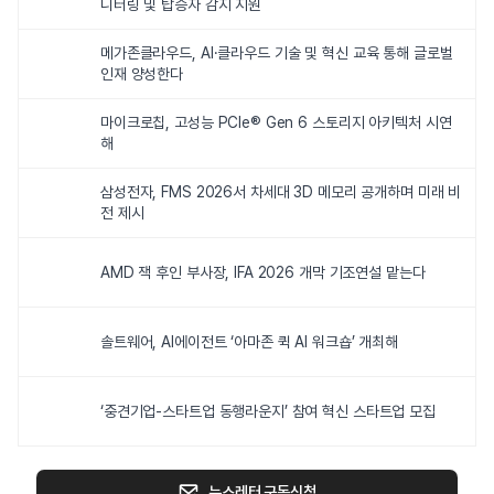
니터링 및 탑승자 감지 지원
메가존클라우드, AI·클라우드 기술 및 혁신 교육 통해 글로벌
인재 양성한다
마이크로칩, 고성능 PCIe® Gen 6 스토리지 아키텍처 시연
해
삼성전자, FMS 2026서 차세대 3D 메모리 공개하며 미래 비
전 제시
AMD 잭 후인 부사장, IFA 2026 개막 기조연설 맡는다
솔트웨어, AI에이전트 ‘아마존 퀵 AI 워크숍’ 개최해
‘중견기업-스타트업 동행라운지’ 참여 혁신 스타트업 모집
뉴스레터 구독신청