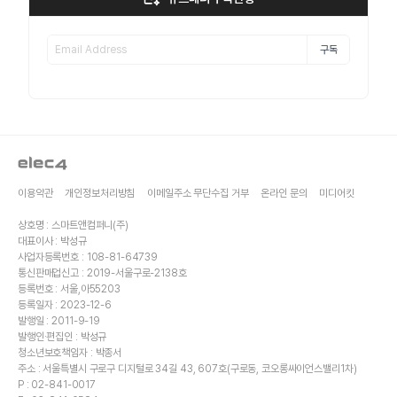
구독
이용약관
개인정보처리방침
이메일주소 무단수집 거부
온라인 문의
미디어킷
상호명 : 스마트앤컴퍼니(주)
대표이사 : 박성규
사업자등록번호 : 108-81-64739
통신판매업신고 : 2019-서울구로-2138호
등록번호 : 서울,아55203
등록일자 : 2023-12-6
발행일 : 2011-9-19
발행인·편집인 : 박성규
청소년보호책임자 : 박종서
주소 : 서울특별시 구로구 디지털로 34길 43, 607호(구로동, 코오롱싸이언스밸리1차)
P : 02-841-0017