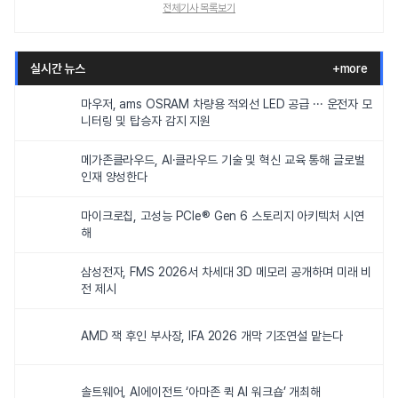
전체기사 목록보기
실시간 뉴스
+more
마우저, ams OSRAM 차량용 적외선 LED 공급 ··· 운전자 모
니터링 및 탑승자 감지 지원
메가존클라우드, AI·클라우드 기술 및 혁신 교육 통해 글로벌
인재 양성한다
마이크로칩, 고성능 PCIe® Gen 6 스토리지 아키텍처 시연
해
삼성전자, FMS 2026서 차세대 3D 메모리 공개하며 미래 비
전 제시
AMD 잭 후인 부사장, IFA 2026 개막 기조연설 맡는다
솔트웨어, AI에이전트 ‘아마존 퀵 AI 워크숍’ 개최해