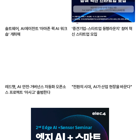
솔트웨어, AI에이전트 ‘아마존 퀵 AI 워크
‘중견기업-스타트업 동행라운지’ 참여 혁
숍’ 개최해
신 스타트업 모집
레드햇, AI 안전·거버넌스 자동화 오픈소
"전환의 시대, AI가 산업 현장을 바꾼다"
스 프로젝트 ‘아사고’ 출범한다