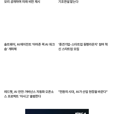
모리 공개하며 미래 비전 제시
기조연설 맡는다
솔트웨어, AI에이전트 ‘아마존 퀵 AI 워크
‘중견기업-스타트업 동행라운지’ 참여 혁
숍’ 개최해
신 스타트업 모집
레드햇, AI 안전·거버넌스 자동화 오픈소
"전환의 시대, AI가 산업 현장을 바꾼다"
스 프로젝트 ‘아사고’ 출범한다