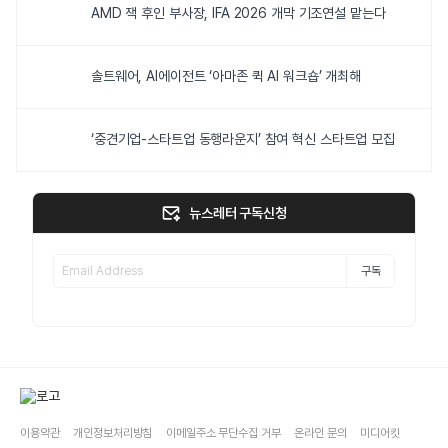
AMD 잭 후인 부사장, IFA 2026 개막 기조연설 맡는다
솔트웨어, AI에이전트 ‘아마존 퀵 AI 워크숍’ 개최해
‘중견기업-스타트업 동행라운지’ 참여 혁신 스타트업 모집
뉴스레터 구독신청
구독
이용약관
개인정보처리방침
이메일주소 무단수집 거부
온라인 문의
미디어킷