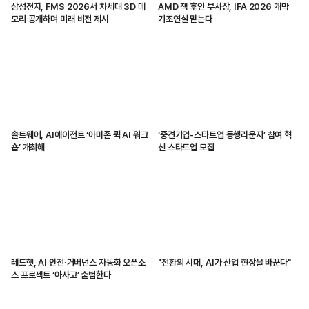
삼성전자, FMS 2026서 차세대 3D 메
AMD 잭 후인 부사장, IFA 2026 개막
모리 공개하며 미래 비전 제시
기조연설 맡는다
솔트웨어, AI에이전트 ‘아마존 퀵 AI 워크
‘중견기업-스타트업 동행라운지’ 참여 혁
숍’ 개최해
신 스타트업 모집
레드햇, AI 안전·거버넌스 자동화 오픈소
"전환의 시대, AI가 산업 현장을 바꾼다"
스 프로젝트 ‘아사고’ 출범한다