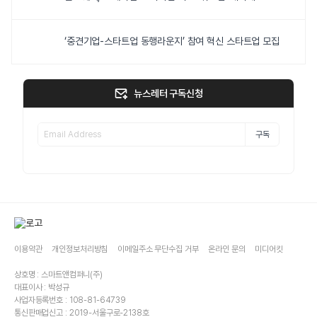
‘중견기업-스타트업 동행라운지’ 참여 혁신 스타트업 모집
뉴스레터 구독신청
구독
이용약관
개인정보처리방침
이메일주소 무단수집 거부
온라인 문의
미디어킷
상호명 : 스마트앤컴퍼니(주)
대표이사 : 박성규
사업자등록번호 : 108-81-64739
통신판매업신고 : 2019-서울구로-2138호