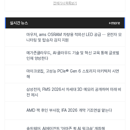
전체기사 목록보기
실시간 뉴스
+more
마우저, ams OSRAM 차량용 적외선 LED 공급 ··· 운전자 모
니터링 및 탑승자 감지 지원
메가존클라우드, AI·클라우드 기술 및 혁신 교육 통해 글로벌
인재 양성한다
마이크로칩, 고성능 PCIe® Gen 6 스토리지 아키텍처 시연
해
삼성전자, FMS 2026서 차세대 3D 메모리 공개하며 미래 비
전 제시
AMD 잭 후인 부사장, IFA 2026 개막 기조연설 맡는다
솔트웨어, AI에이전트 ‘아마존 퀵 AI 워크숍’ 개최해